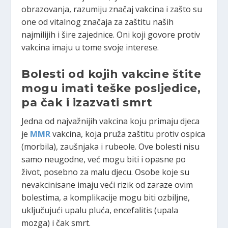
obrazovanja, razumiju značaj vakcina i zašto su
one od vitalnog značaja za zaštitu naših
najmilijih i šire zajednice. Oni koji govore protiv
vakcina imaju u tome svoje interese.
Bolesti od kojih vakcine štite
mogu imati teške posljedice,
pa čak i izazvati smrt
Jedna od najvažnijih vakcina koju primaju djeca
je
MMR
vakcina, koja pruža zaštitu protiv ospica
(morbila), zaušnjaka i rubeole. Ove bolesti nisu
samo neugodne, već mogu biti i opasne po
život, posebno za malu djecu. Osobe koje su
nevakcinisane imaju veći rizik od zaraze ovim
bolestima, a komplikacije mogu biti ozbiljne,
uključujući upalu pluća, encefalitis (upala
mozga) i čak smrt.