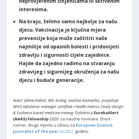
neprovjerenim činjenicama ili skrivenim
interesima.
Na kraju, želimo samo najbolje za našu
djecu. Vakcinacija je ključna mjera
prevencije koja može zaštititi naše
najmilije od opasnih bolesti i pridonijeti
zdravlju i sigurnosti cijele zajednice.
Hajde da zajedno radimo na stvaranju
zdravijeg i sigurnijeg okruženja za našu
djecu i buduće generacije.
Autor: Jelena Kalinić, MA, biolog, naučna novinarka,
posjeduje
WHO infodemic manager certifikat i Health metrics Study design
& Evidence based medicine trening.
Dobitnica
EurekaAlert
(AAAS) Felowship
2020. za naučne novinare. Short -
runner, drugo mjesto u izboru za
European Science
journalist of the year
za 2022.
godinu.