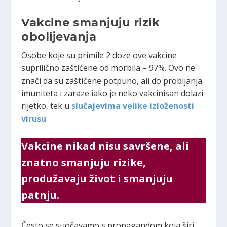
Vakcine smanjuju rizik
obolijevanja
Osobe koje su primile 2 doze ove vakcine
suprilično zaštićene od morbila – 97%. Ovo ne
znači da su zaštićene potpuno, ali do probijanja
imuniteta i zaraze iako je neko vakcinisan dolazi
rijetko, tek u
slučajevima velike izloženosti
virusu
.
Vakcine nikad nisu savršene, ali
znatno smanjuju rizike,
produžavaju život i smanjuju
patnju.
Često se suočavamo s propagandom koja širi