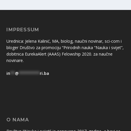
IMPRESSUM
Urednica: Jelena Kalinić, MA, biolog, naučni novinar, sci-com i
bloger Društvo za promociju “Prirodnih nauka “Nauka i svijet”,
dobitnica EurekaAlert (AAAS) Felowship 2020. za naučne
novinare.
in
**
@
*********
ri.ba
O NAMA