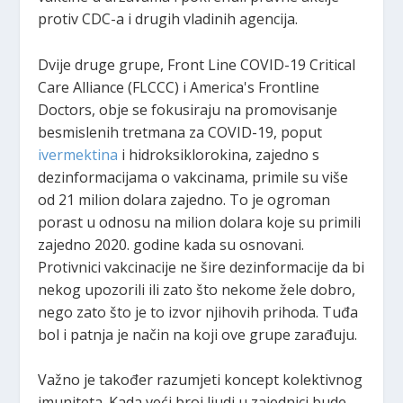
protiv CDC-a i drugih vladinih agencija.
Dvije druge grupe, Front Line COVID-19 Critical
Care Alliance (FLCCC) i America's Frontline
Doctors, obje se fokusiraju na promovisanje
besmislenih tretmana za COVID-19, poput
ivermektina
i hidroksiklorokina, zajedno s
dezinformacijama o vakcinama, primile su više
od 21 milion dolara zajedno. To je ogroman
porast u odnosu na milion dolara koje su primili
zajedno 2020. godine kada su osnovani.
Protivnici vakcinacije ne šire dezinformacije da bi
nekog upozorili ili zato što nekome žele dobro,
nego zato što je to izvor njihovih prihoda. Tuđa
bol i patnja je način na koji ove grupe zarađuju.
Važno je također razumjeti koncept kolektivnog
imuniteta. Kada veći broj ljudi u zajednici bude