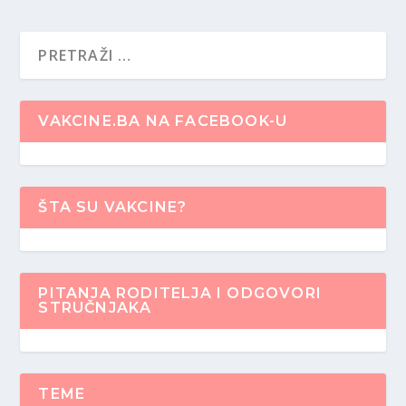
VAKCINE.BA NA FACEBOOK-U
ŠTA SU VAKCINE?
PITANJA RODITELJA I ODGOVORI
STRUČNJAKA
TEME