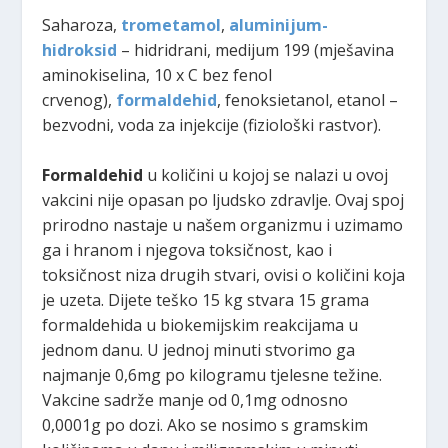
Saharoza,
trometamol
,
aluminijum-
hidroksid
– hidridrani, medijum 199 (mješavina
aminokiselina, 10 x C bez fenol
crvenog),
formaldehid
, fenoksietanol, etanol –
bezvodni, voda za injekcije (fiziološki rastvor).
Formaldehid
u količini u kojoj se nalazi u ovoj
vakcini nije opasan po ljudsko zdravlje. Ovaj spoj
prirodno nastaje u našem organizmu i uzimamo
ga i hranom i njegova toksičnost, kao i
toksičnost niza drugih stvari, ovisi o količini koja
je uzeta. Dijete teško 15 kg stvara 15 grama
formaldehida u biokemijskim reakcijama u
jednom danu. U jednoj minuti stvorimo ga
najmanje 0,6mg po kilogramu tjelesne težine.
Vakcine sadrže manje od 0,1mg odnosno
0,0001g po dozi. Ako se nosimo s gramskim