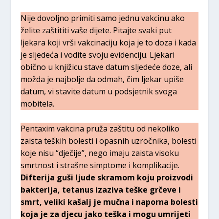
Nije dovoljno primiti samo jednu vakcinu ako
želite zaštititi vaše dijete. Pitajte svaki put
ljekara koji vrši vakcinaciju koja je to doza i kada
je sljedeća i vodite svoju evidenciju. Ljekari
obično u knjižicu stave datum sljedeće doze, ali
možda je najbolje da odmah, čim ljekar upiše
datum, vi stavite datum u podsjetnik svoga
mobitela.
Pentaxim vakcina pruža zaštitu od nekoliko
zaista teških bolesti i opasnih uzročnika, bolesti
koje nisu “dječije”, nego imaju zaista visoku
smrtnost i strašne simptome i komplikacije.
Difterija guši ljude skramom koju proizvodi
bakterija, tetanus izaziva teške grčeve i
smrt, veliki kašalj je mučna i naporna bolesti
koja je za djecu jako teška
i mogu umrijeti