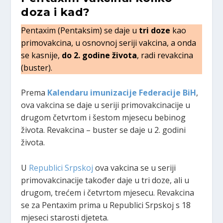
doza i kad?
Pentaxim (Pentaksim) se daje u
tri doze
kao
primovakcina, u osnovnoj seriji vakcina, a onda
se kasnije,
do 2. godine života
, radi revakcina
(buster).
Prema
Kalendaru imunizacije Federacije BiH
,
ova vakcina se daje u seriji primovakcinacije u
drugom četvrtom i šestom mjesecu bebinog
života. Revakcina – buster se daje u 2. godini
života.
U
Republici Srpskoj
ova vakcina se u seriji
primovakcinacije također daje u tri doze, ali u
drugom, trećem i četvrtom mjesecu. Revakcina
se za Pentaxim prima u Republici Srpskoj s 18
mjeseci starosti djeteta.