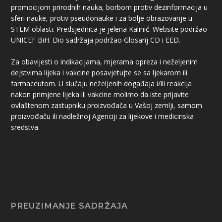
promocijom prirodnih nauka, borbom protiv dezinformacija u
sferi nauke, protiv pseudonauke i za bolje obrazovanje u
STEM oblasti. Predsjednica je jelena Kalinić. Website podržao
UNICEF BiH. Dio sadržaja podržao Glosarij CD i EED.
Za obavijesti o indikacijama, mjerama opreza i neželjenim
dejstvima lijeka i vakcine posavjetujte se sa ljekarom ili
farmaceutom. U slučaju neželjenih događaja i/ili reakcija
nakon primjene lijeka ili vakcine molimo da iste prijavite
ovlaštenom zastupniku proizvođača u Vašoj zemlji, samom
proizvođaču ili nadležnoj Agenciji za lijekove i medicinska
sredstva.
PREUZIMANJE SADRŽAJA