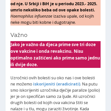
od nje. U Srbiji i BiH je u periodu 2023.- 2025.
umrlo nekoliko beba od ove opake bolesti.
Haemophilus influenzae
izaziva upale, od kojih
neke mogu biti kobne i dugotrajne.
Važno
Jako je važno da djeca prime sve tri doze
ove vakcine i onda revakcinu. Nisu
optimalno zaštićeni ako prime samo jednu
ili dvije doze.
Uzročnici ovih bolesti su oko nas i ove bolesti
ne možemo
iskorijeniti (eradicirati)
. Na putu
smo iskorijeniti uzročnika dječije paralize (polio)
jer je on specifičan samo za ljude. Ali uzročnici
drugih bolesti od kojih ova vakcina štiti se
nalaze i u tlu, mogu zaraziti životinje. Kada