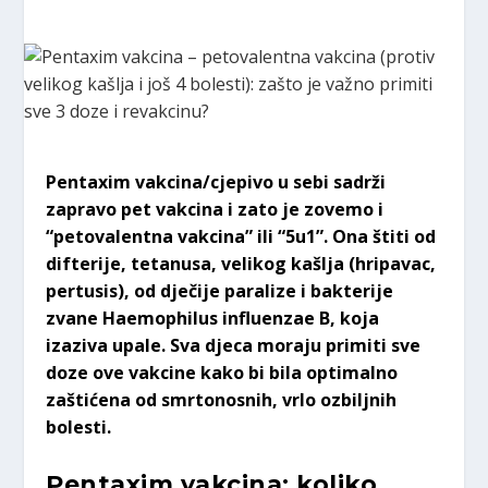
Pentaxim vakcina/cjepivo u sebi sadrži
zapravo pet vakcina i zato je zovemo i
“petovalentna vakcina” ili “5u1”. Ona štiti od
difterije, tetanusa, velikog kašlja (hripavac,
pertusis), od dječije paralize i bakterije
zvane Haemophilus influenzae B, koja
izaziva upale. Sva djeca moraju primiti sve
doze ove vakcine kako bi bila optimalno
zaštićena od smrtonosnih, vrlo ozbiljnih
bolesti.
Pentaxim vakcina: koliko