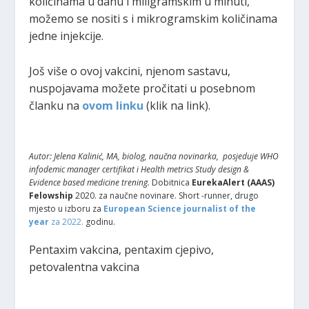
količinama u danu i miligramskim u minuti,
možemo se nositi s i mikrogramskim količinama
jedne injekcije.
Još više o ovoj vakcini, njenom sastavu,
nuspojavama možete pročitati u posebnom
članku na
ovom linku
(klik na link).
Autor: Jelena Kalinić, MA, biolog, naučna novinarka,
posjeduje WHO
infodemic manager certifikat i Health metrics Study design &
Evidence based medicine trening.
Dobitnica
EurekaAlert (AAAS)
Felowship
2020. za naučne novinare. Short -runner, drugo
mjesto u izboru za
European Science journalist of the
year
za 2022.
godinu.
Pentaxim vakcina, pentaxim cjepivo,
petovalentna vakcina