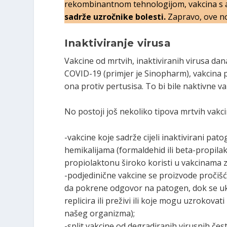
rekombinantnom tehnologijom, vakcina s 
sadrže uzročnike bolesti.
Zapravo, ove no
Inaktiviranje virusa
Vakcine od mrtvih, inaktiviranih virusa dan
COVID-19 (primjer je Sinopharm), vakcina pro
ona protiv pertusisa. To bi bile naktivne v
No postoji još nekoliko tipova mrtvih vakci
-vakcine koje sadrže cijeli inaktivirani pato
hemikalijama (formaldehid ili beta-propilak
propiolaktonu široko koristi u vakcinama z
-podjedinične vakcine se proizvode pročišć
da pokrene odgovor na patogen, dok se u
replicira ili preživi ili koje mogu uzrokova
našeg organizma);
-split vakcine od degradiranih virusnih čes