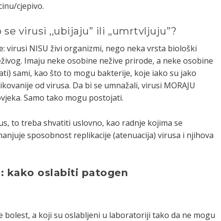
inu/cjepivo.
se virusi ,,ubijaju” ili ,,umrtvljuju”?
e: virusi NISU živi organizmi, nego neka vrsta biološki
eživog. Imaju neke osobine nežive prirode, a neke osobine
ati) sami, kao što to mogu bakterije, koje iako su jako
kovanije od virusa. Da bi se umnažali, virusi MORAJU
 čovjeka. Samo tako mogu postojati.
irus, to treba shvatiti uslovno, kao radnje kojima se
manjuje sposobnost replikacije (atenuacija) virusa i njihova
e: kako oslabiti patogen
je bolest, a koji su oslabljeni u laboratoriji tako da ne mogu