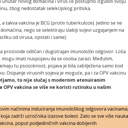
ati unutar novog domaćina i virus će postupno izgubiti svoju
nu, zbog nedostatak selekcijskog pritiska.
a, a takva vakcina je BCG (protiv tuberkuloze). Jedino se ne
 domaćina, nego se selektiraju slabiji sojevi uzgajanjem na
azliku od virusa, opstati i same).
da proizvode odličan i dugotrajan imunološki odgovor. Loša
o, mogu imati nuspojavu da se osoba zarazi. Međutim,
nemaju tu psosobnost, pojava je bila zabilježena samo kod
etko. Osipanje virusnih sojeva je moguće, pa i za OPV vakcinu
ljamo, to nije slučaj s modernim atenuiranim
 OPV vakcina se više ne koristi rutinsku u našim
 novim načinima induciranja imunološkog odgovora vacinama
koja zadrži uzročnika izazove bolest. Zato se sve više nauk
akcina, poput podjediničnih vakcina dobijenih