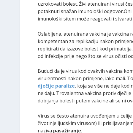
uzrokovati bolest. Živi atenuirani virusi če
potaknuti snažan imunološki odgovor.Oni sa
imunološki sitem može reagovati i stvarat
Oslabljena, atenuirana vakcina je vakcina 
kompetentan za replikaciju nakon primjene.
replicirati da izazove bolest kod primatelja,
od infekcije prije nego što se virus očisti
Budući da je virus kod ovakvih vakcina komp
virulentnosti nakon primjene, iako mali. To
dječije paralize
, koja se više ne daje kod 
ne daju. Trovalentna vakcina protiv dječije
dobijanja bolesti putem vakcine ali se ni o
Virus se često atenuira uvođenjem u ćelije ne
životinje ljudskim virusom) ili prisiljavanje
naziva
pasažiranje
.