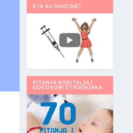
ŠTA SU VAKCINE?
PITANJA RODITELJA I
ODGOVORI STRUČNJAKA