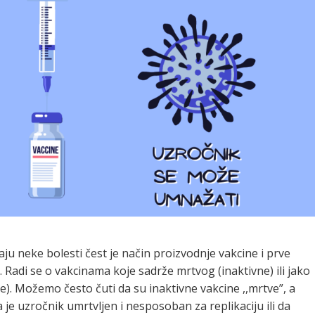
vaju neke bolesti čest je način proizvodnje vakcine i prve
 Radi se o vakcinama koje sadrže mrtvog (inaktivne) ili jako
). Možemo često čuti da su inaktivne vakcine ,,mrtve”, a
da je uzročnik umrtvljen i nesposoban za replikaciju ili da