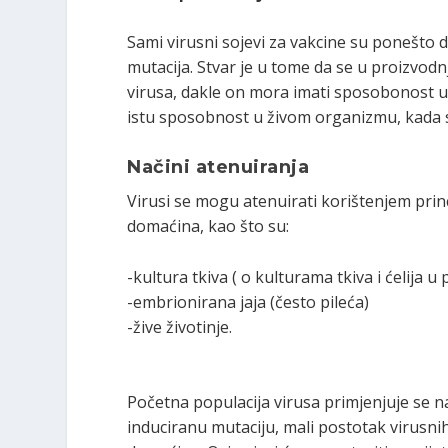
Sami virusni sojevi za vakcine su ponešto dr
mutacija. Stvar je u tome da se u proizvodnj
virusa, dakle on mora imati sposobonost um
istu sposobnost u živom organizmu, kada se
Načini atenuiranja
Virusi se mogu atenuirati korištenjem princ
domaćina, kao što su:
-kultura tkiva ( o kulturama tkiva i ćelija u
-embrionirana jaja (često pileća)
-žive životinje.
Početna populacija virusa primjenjuje se n
induciranu mutaciju, mali postotak virusni