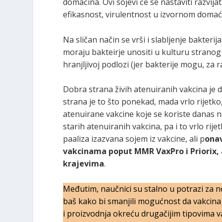
domaćina. Ovi sojevi će se nastaviti razvij
efikasnost, virulentnost u izvornom domaći
Na sličan način se vrši i slabljenje bakterij
moraju bakteirje unositi u kulturu stranog
hranjljivoj podlozi (jer bakterije mogu, za r
Dobra strana živih atenuiranih vakcina je 
strana je to što ponekad, mada vrlo rijetk
atenuirane vakcine koje se koriste danas 
starih atenuiranih vakcina, pa i to vrlo rij
paaliza izazvana sojem iz vakcine, ali p
onav
vakcinama poput MMR VaxPro i Priorix, a
krajevima
.
Međutim, naučnici su stalno u potrazi za
baš kako bi smanjili mogućnost da vakcina 
i proizvodnja okreću drugačijim tipovima v