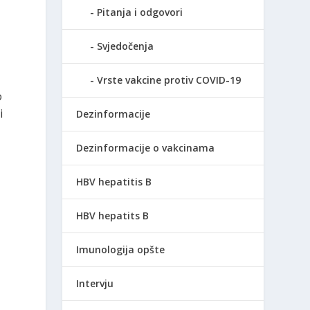
Pitanja i odgovori
Svjedočenja
Vrste vakcine protiv COVID-19
o
i
Dezinformacije
Dezinformacije o vakcinama
HBV hepatitis B
HBV hepatits B
Imunologija opšte
Intervju