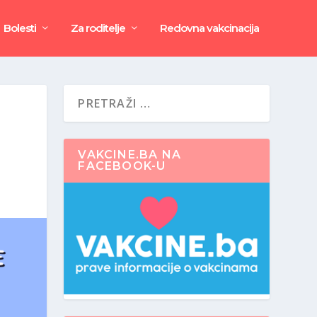
Bolesti
Za roditelje
Redovna vakcinacija
VAKCINE.BA NA
FACEBOOK-U