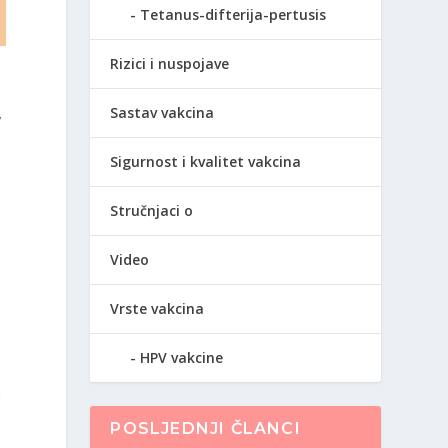
Tetanus-difterija-pertusis
Rizici i nuspojave
Sastav vakcina
v
Sigurnost i kvalitet vakcina
Stručnjaci o
Video
Vrste vakcina
HPV vakcine
e
POSLJEDNJI ČLANCI