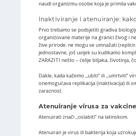
naudi organizmu osobe koja je primila vakc
Inaktiviranje i atenuiranje: kako 
Prvo trebamo se podsjetiti gradiva biologij
organizovane materije na granici živog i n
žive prirode. ne mogu se umnažati (replicir
jednostavne, još uvijek su kudikamo kompli
ZARAZITI nešto – ćelije biljaka, životinja,
Dakle, kada kažemo ,,ubiti” ili ,,umrtviti” v
onemogućava replikacija (inaktivacija) ili s
zaraznost.
Atenuiranje virusa za vakcin
Atenuirati znači ,,oslabiti” na latinskom.
Atenuiran je virus ili bakterija koja uzroku