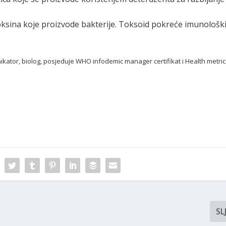
oksina koje proizvode bakterije. Toksoid pokreće imunološk
nikator, biolog, posjeduje WHO infodemic manager certifikat i Health metri
SL