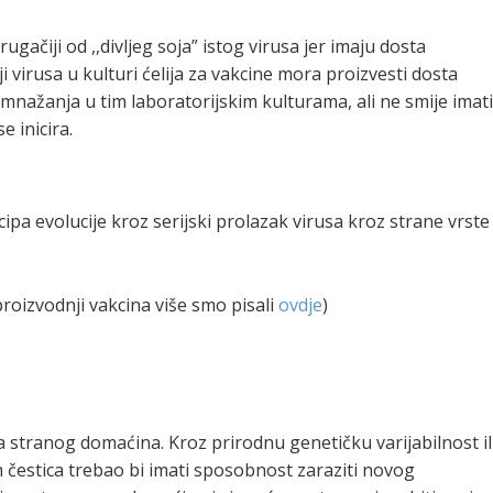
ugačiji od ,,divljeg soja” istog virusa jer imaju dosta
i virusa u kulturi ćelija za vakcine mora proizvesti dosta
nažanja u tim laboratorijskim kulturama, ali ne smije imat
 inicira.
ipa evolucije kroz serijski prolazak virusa kroz strane vrste
 proizvodnji vakcina više smo pisali
ovdje
)
a stranog domaćina. Kroz prirodnu genetičku varijabilnost il
h čestica trebao bi imati sposobnost zaraziti novog