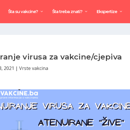
Šta su vakcine?
Šta treba znati?
Ekspertize
iranje virusa za vakcine/cjepiva
3, 2021
|
Vrste vakcina