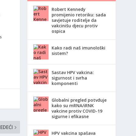
Robert Kennedy
i
promijenio retoriku: sada
savjetuje roditelje da
vakcinišu djecu protiv
ospica
cs
Kako radi naš imunološki
sistem?
Sastav HPV vakcina:
sigurnost i svrha
komponenti
Globalni pregled potvđuje
kako su mRNA/iRNK
vakcine protiv COVID-19
sigurne i efikasne
JEDEĆI
HPV vakcina spašava