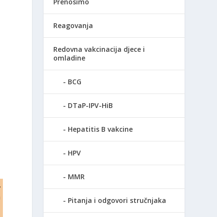
Prenosimo
Reagovanja
Redovna vakcinacija djece i
omladine
BCG
DTaP-IPV-HiB
Hepatitis B vakcine
HPV
MMR
,
a
Pitanja i odgovori stručnjaka