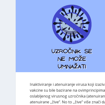
Inaktiviranje i atenuiranje virusa koji izazi
vakcine su bile bazirane na ovimprincipima.
oslabljenog virusnog uzročnika (atenuirane
atenuirane ,,žive”. No to ,,žive” više znači 