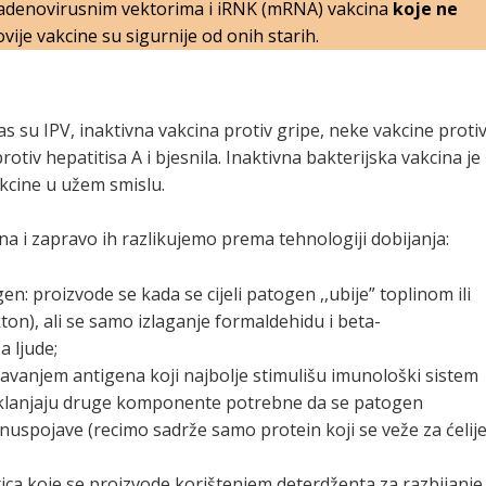
adenovirusnim vektorima i iRNK (mRNA) vakcina
koje ne
vije vakcine su sigurnije od onih starih.
as su IPV, inaktivna vakcina protiv gripe, neke vakcine proti
tiv hepatitisa A i bjesnila. Inaktivna bakterijska vakcina je
akcine u užem smislu.
na i zapravo ih razlikujemo prema tehnologiji dobijanja:
gen: proizvode se kada se cijeli patogen ,,ubije” toplinom ili
ton), ali se samo izlaganje formaldehidu i beta-
a ljude;
avanjem antigena koji najbolje stimulišu imunološki sistem
klanjaju druge komponente potrebne da se patogen
ti nuspojave (recimo sadrže samo protein koji se veže za ćelij
tica koje se proizvode korištenjem deterdženta za razbijanje