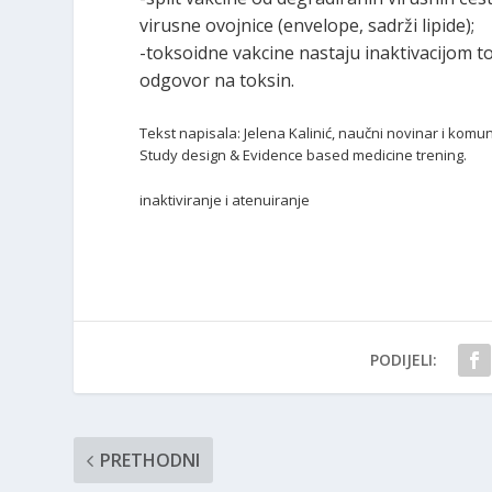
virusne ovojnice (envelope, sadrži lipide);
-toksoidne vakcine nastaju inaktivacijom t
odgovor na toksin.
Tekst napisala: Jelena Kalinić, naučni novinar i komu
Study design & Evidence based medicine trening.
inaktiviranje i atenuiranje
PODIJELI:
PRETHODNI