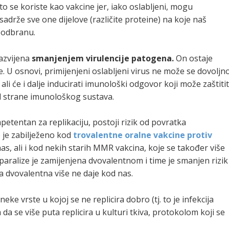
sto se koriste kao vakcine jer, iako oslabljeni, mogu
drže sve one dijelove (različite proteine) na koje naš
i odbranu.
razvijena
smanjenjem virulencije patogena.
On ostaje
 U osnovi, primijenjeni oslabljeni virus ne može se dovoljn
 ali će i dalje inducirati imunološki odgovor koji može zaštitit
 od strane imunološkog sustava.
etentan za replikaciju, postoji rizik od povratka
 je zabilježeno kod
trovalentne oralne vakcine protiv
nas, ali i kod nekih starih MMR vakcina, koje se također više
 paralize je zamijenjena dvovalentnom i time je smanjen rizik
va dvovalentna više ne daje kod nas.
ke vrste u kojoj se ne replicira dobro (tj. to je infekcija
m da se više puta replicira u kulturi tkiva, protokolom koji se