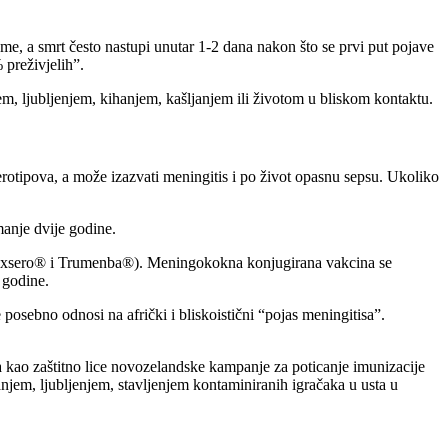
e, a smrt često nastupi unutar 1-2 dana nakon što se prvi put pojave
 preživjelih”.
jem, ljubljenjem, kihanjem, kašljanjem ili životom u bliskom kontaktu.
erotipova, a može izazvati meningitis i po život opasnu sepsu. Ukoliko
manje dvije godine.
exsero® i Trumenba®). Meningokokna konjugirana vakcina se
 godine.
 posebno odnosi na afrički i bliskoistični “pojas meningitisa”.
 kao zaštitno lice novozelandske kampanje za poticanje imunizacije
njem, ljubljenjem, stavljenjem kontaminiranih igračaka u usta u