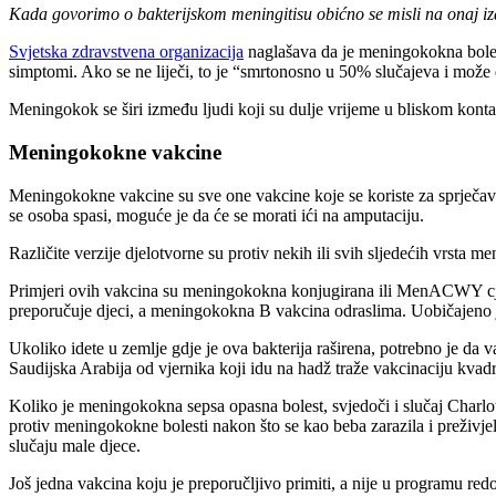
Kada govorimo o bakterijskom meningitisu obićno se misli na onaj iz
Svjetska zdravstvena organizacija
naglašava da je meningokokna bolest
simptomi. Ako se ne liječi, to je “smrtonosno u 50% slučajeva i može 
Meningokok se širi između ljudi koji su dulje vrijeme u bliskom kontak
Meningokokne vakcine
Meningokokne vakcine su sve one vakcine koje se koriste za sprječa
se osoba spasi, moguće je da će se morati ići na amputaciju.
Različite verzije djelotvorne su protiv nekih ili svih sljedećih vrst
Primjeri ovih vakcina su meningokokna konjugirana ili MenACWY c
preporučuje djeci, a meningokokna B vakcina odraslima. Uobičajeno je
Ukoliko idete u zemlje gdje je ova bakterija raširena, potrebno je da v
Saudijska Arabija od vjernika koji idu na hadž traže vakcinaciju k
Koliko je meningokokna sepsa opasna bolest, svjedoči i slučaj Charlo
protiv meningokokne bolesti nakon što se kao beba zarazila i preživje
slučaju male djece.
Još jedna vakcina koju je preporučljivo primiti, a nije u programu red