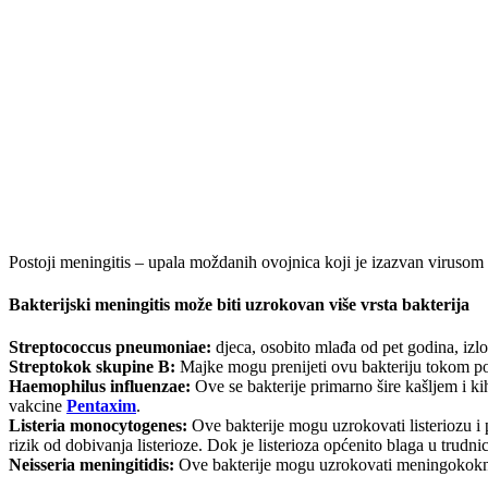
Postoji meningitis – upala moždanih ovojnica koji je izazvan virusom 
Bakterijski meningitis može biti uzrokovan više vrsta bakterija
Streptococcus pneumoniae:
djeca, osobito mlađa od pet godina, izlo
Streptokok skupine B:
Majke mogu prenijeti ovu bakteriju tokom por
Haemophilus influenzae:
Ove se bakterije primarno šire kašljem i ki
vakcine
Pentaxim
.
Listeria monocytogenes:
Ove bakterije mogu uzrokovati listeriozu i
rizik od dobivanja listerioze. Dok je listerioza općenito blaga u trud
Neisseria meningitidis:
Ove bakterije mogu uzrokovati meningokoknu b