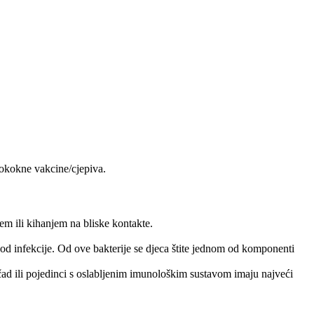
gokokne vakcine/cjepiva.
em ili kihanjem na bliske kontakte.
 od infekcije. Od ove bakterije se djeca štite jednom od komponenti
d ili pojedinci s oslabljenim imunološkim sustavom imaju najveći