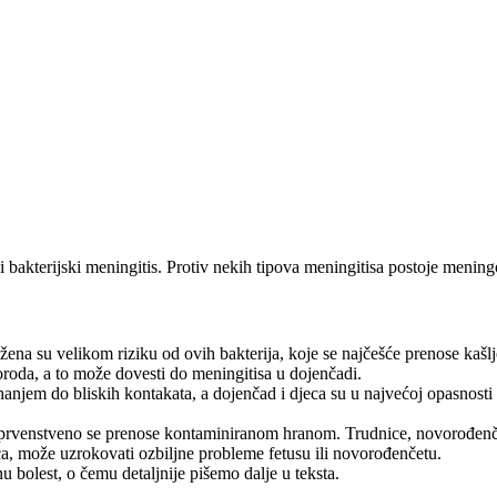
i bakterijski meningitis. Protiv nekih tipova meningitisa postoje menin
žena su velikom riziku od ovih bakterija, koje se najčešće prenose kašlj
oda, a to može dovesti do meningitisa u dojenčadi.
hanjem do bliskih kontakata, a dojenčad i djeca su u najvećoj opasnosti
 prvenstveno se prenose kontaminiranom hranom. Trudnice, novorođenča
nica, može uzrokovati ozbiljne probleme fetusu ili novorođenčetu.
olest, o čemu detaljnije pišemo dalje u teksta.