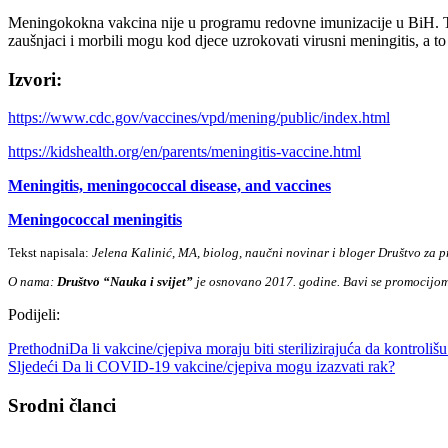
Meningokokna vakcina nije u programu redovne imunizacije u BiH. Teš
zaušnjaci i morbili mogu kod djece uzrokovati virusni meningitis, a to
Izvori:
https://www.cdc.gov/vaccines/vpd/mening/public/index.html
https://kidshealth.org/en/parents/meningitis-vaccine.html
Meningitis, meningococcal disease, and vaccines
Meningococcal meningitis
Tekst napisala:
Jelena Kalinić, MA, biolog, naučni novinar i bloger Društvo za 
O nama:
Društvo “Nauka i svijet”
je osnovano 2017. godine. Bavi se promocijom 
Podijeli:
Prethodni
Da li vakcine/cjepiva moraju biti sterilizirajuća da kontroli
Sljedeći
Da li COVID-19 vakcine/cjepiva mogu izazvati rak?
Srodni članci