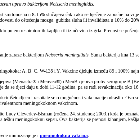
azvan upravo bakterijom Neisseria meningitidis.
 smrtonosna u 8-15% slučajeva čak i ako se liječenje započne na vrijem
dovesti do oštećenja mozga, gubitka sluha ili invaliditeta u 10% do 20%
tu putem respiratornih kapljica ili izlučevina iz grla. Prenosi se pušen
vanje zaraze bakterijom
Neisseria meningitidis
. Sama bakterija ima 13 s
a meningokoka: A, B, C, W-135 i Y. Vakcine djeluju između 85 i 100% naj
jepiva (Menactra® i Menveo®) i MenB cjepiva protiv serogrupe B (B
 da se djeci daju u dobi 11-12 godina, pa se radi revakcinacija oko 16
akcinišete djecu i raspitate se o mogućnosti vakcinacije odraslih. Ovo se
vadrivalentnom meningokoknom vakcinom.
tte Lucy Cleverley-Bisman (rođena 24. studenog 2003.) koja je poznata
la tešku meningokoknu sepsu. Ova bakterija se prenosi kihanjem, kašlja
ovne imunizacije je i
pneumokokna vakcina
.