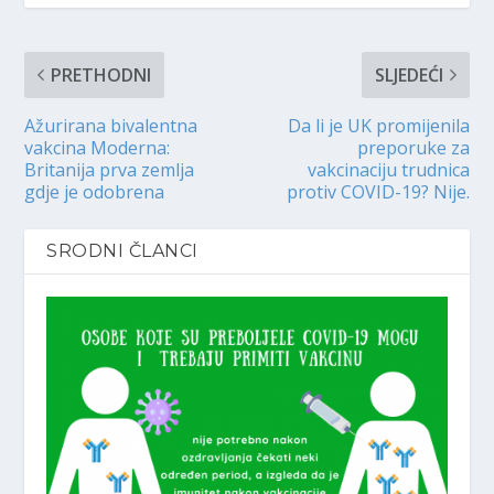
PRETHODNI
SLJEDEĆI
Ažurirana bivalentna
Da li je UK promijenila
vakcina Moderna:
preporuke za
Britanija prva zemlja
vakcinaciju trudnica
gdje je odobrena
protiv COVID-19? Nije.
SRODNI ČLANCI