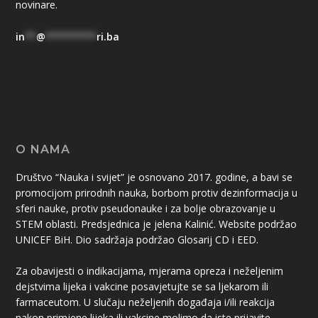
novinare.
in
**
@
*********
ri.ba
O NAMA
Društvo “Nauka i svijet” je osnovano 2017. godine, a bavi se
promocijom prirodnih nauka, borbom protiv dezinformacija u
sferi nauke, protiv pseudonauke i za bolje obrazovanje u
STEM oblasti. Predsjednica je jelena Kalinić. Website podržao
UNICEF BiH. Dio sadržaja podržao Glosarij CD i EED.
Za obavijesti o indikacijama, mjerama opreza i neželjenim
dejstvima lijeka i vakcine posavjetujte se sa ljekarom ili
farmaceutom. U slučaju neželjenih događaja i/ili reakcija
nakon primjene lijeka ili vakcine molimo da iste prijavite