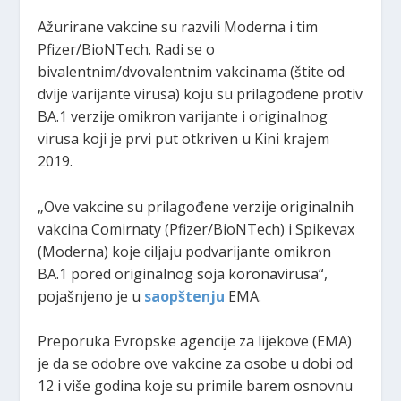
Ažurirane vakcine su razvili Moderna i tim
Pfizer/BioNTech. Radi se o
bivalentnim/dvovalentnim vakcinama (štite od
dvije varijante virusa) koju su prilagođene protiv
BA.1 verzije omikron varijante i originalnog
virusa koji je prvi put otkriven u Kini krajem
2019.
„Ove vakcine su prilagođene verzije originalnih
vakcina Comirnaty (Pfizer/BioNTech) i Spikevax
(Moderna) koje ciljaju podvarijante omikron
BA.1 pored originalnog soja koronavirusa“,
pojašnjeno je u
saopštenju
EMA.
Preporuka Evropske agencije za lijekove (EMA)
je da se odobre ove vakcine za osobe u dobi od
12 i više godina koje su primile barem osnovnu