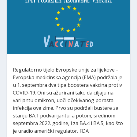
Regulatorno tijelo Evropske unije za lijekove –
Evropska medicinska agencija (EMA) podržala je
u 1. septembra dva tipa boostera vakcina protiv
COVID-19. Oni su ažurirani tako da ciljaju na
varijantu omikron, uoči očekivanog porasta
infekcija ove zime. Prvo su podržali bustere za
stariju BA.1 podvarijantu, a potom, sredinom
septembra 2022. godine, i za BA.4 i BA.5, kao što
je uradio američki regulator, FDA