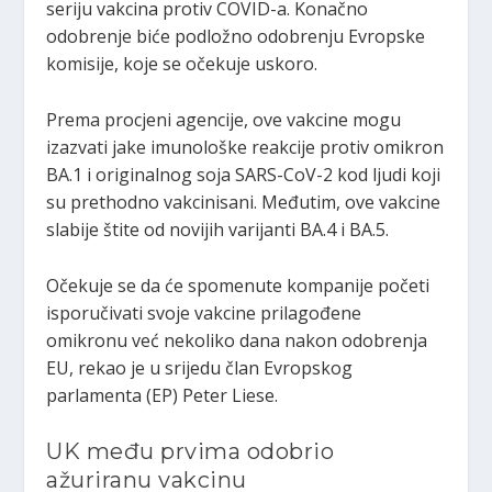
seriju vakcina protiv COVID-a. Konačno
odobrenje biće podložno odobrenju Evropske
komisije, koje se očekuje uskoro.
Prema procjeni agencije, ove vakcine mogu
izazvati jake imunološke reakcije protiv omikron
BA.1 i originalnog soja SARS-CoV-2 kod ljudi koji
su prethodno vakcinisani. Međutim, ove vakcine
slabije štite od novijih varijanti BA.4 i BA.5.
Očekuje se da će spomenute kompanije početi
isporučivati ​​svoje vakcine prilagođene
omikronu već nekoliko dana nakon odobrenja
EU, rekao je u srijedu član Evropskog
parlamenta (EP) Peter Liese.
UK među prvima odobrio
ažuriranu vakcinu