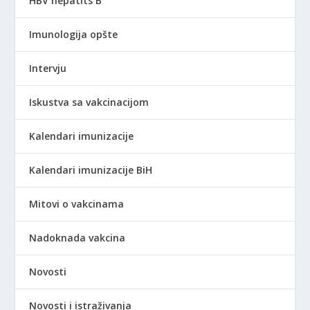
HBV hepatits B
Imunologija opšte
Intervju
Iskustva sa vakcinacijom
Kalendari imunizacije
Kalendari imunizacije BiH
Mitovi o vakcinama
Nadoknada vakcina
Novosti
Novosti i istraživanja