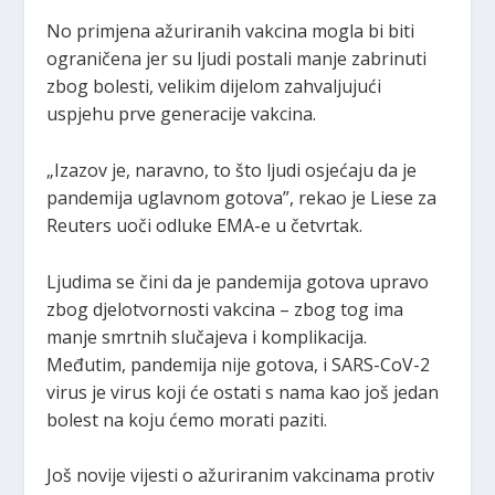
No primjena ažuriranih vakcina mogla bi biti
ograničena jer su ljudi postali manje zabrinuti
zbog bolesti, velikim dijelom zahvaljujući
uspjehu prve generacije vakcina.
„Izazov je, naravno, to što ljudi osjećaju da je
pandemija uglavnom gotova”, rekao je Liese za
Reuters uoči odluke EMA-e u četvrtak.
Ljudima se čini da je pandemija gotova upravo
zbog djelotvornosti vakcina – zbog tog ima
manje smrtnih slučajeva i komplikacija.
Međutim, pandemija nije gotova, i SARS-CoV-2
virus je virus koji će ostati s nama kao još jedan
bolest na koju ćemo morati paziti.
Još novije vijesti o ažuriranim vakcinama protiv