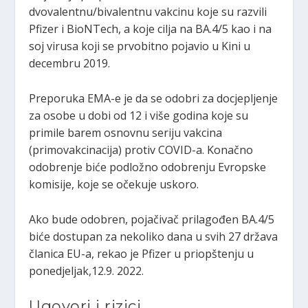
dvovalentnu/bivalentnu vakcinu koje su razvili
Pfizer i BioNTech, a koje cilja na BA.4/5 kao i na
soj virusa koji se prvobitno pojavio u Kini u
decembru 2019.
Preporuka EMA-e je da se odobri za docjepljenje
za osobe u dobi od 12 i više godina koje su
primile barem osnovnu seriju vakcina
(primovakcinacija) protiv COVID-a. Konačno
odobrenje biće podložno odobrenju Evropske
komisije, koje se očekuje uskoro.
Ako bude odobren, pojačivač prilagođen BA.4/5
biće dostupan za nekoliko dana u svih 27 država
članica EU-a, rekao je Pfizer u priopštenju u
ponedjeljak,12.9. 2022.
Ugovori i rizici