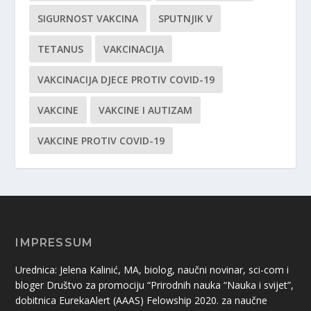
SIGURNOST VAKCINA
SPUTNJIK V
TETANUS
VAKCINACIJA
VAKCINACIJA DJECE PROTIV COVID-19
VAKCINE
VAKCINE I AUTIZAM
VAKCINE PROTIV COVID-19
IMPRESSUM
Urednica: Jelena Kalinić, MA, biolog, naučni novinar, sci-com i
bloger Društvo za promociju “Prirodnih nauka “Nauka i svijet”,
dobitnica EurekaAlert (AAAS) Felowship 2020. za naučne