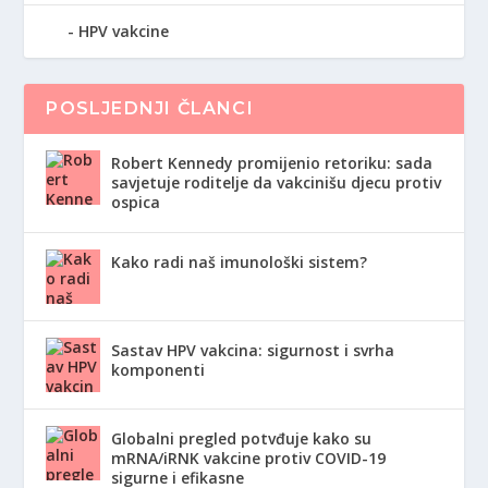
HPV vakcine
POSLJEDNJI ČLANCI
Robert Kennedy promijenio retoriku: sada
savjetuje roditelje da vakcinišu djecu protiv
ospica
Kako radi naš imunološki sistem?
Sastav HPV vakcina: sigurnost i svrha
komponenti
Globalni pregled potvđuje kako su
mRNA/iRNK vakcine protiv COVID-19
sigurne i efikasne