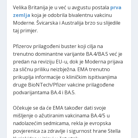
Velika Britanija je u već u avgustu postala
prva
zemlja
koja je odobrila bivalentnu vakcinu
Moderne. Švicarska i Australija brzo su slijedile
taj primjer.
Pfizerov prilagođeni buster koji cilja na
trenutno dominantne varijante BA.4/BA.5 već je
predan na reviziju EU-u, dok je Moderna prijava
za sličnu priliku neizbježna. EMA trenutno
prikuplja informacije o kliničkim ispitivanjima
druge BioNTech/Pfizer vakcine prilagođene
podvarijantama BA.4 i BA.5.
Očekuje se da će EMA također dati svoje
mišljenje o ažutiranim vakcinama BA.4/5 u
nadolazećim sedmicama, rekla je evropska
povjerenica za zdravlje i sigurnost hrane Stella