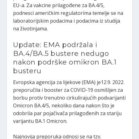
EU-a. Za vakcine prilagođene za BA.4/5,
podnesci američkim regulatorima temelje se na
laboratorijskim podacima i podacima iz studija
na životinjama.
Update: EMA podržala i
BA.4/BA.5 bustere nedugo
nakon podrške omikron BA.1
busteru
Evropska agencija za lijekove (EMA) je12.9. 2022.
preporučila i booster za COVID-19 osmišljen za
borbu protiv trenutno cirkulirajućih podvarijanti
Omicron BA.4/5, nekoliko dana nakon što je
odobrila par pojačivača prilagođenih za stariju
varijantu BA.1 Omicron.
Najnovija preporuka odnosi se na tzv.