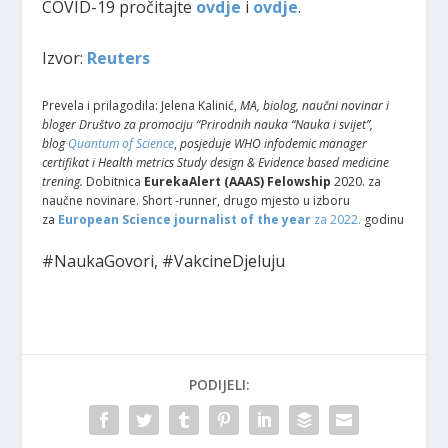
COVID-19 pročitajte
ovdje
i
ovdje
.
Izvor:
Reuters
Prevela i prilagodila: Jelena Kalinić,
MA, biolog, naučni novinar i
bloger Društvo za promociju “Prirodnih nauka “Nauka i svijet”,
blog
Quantum of Science
,
posjeduje WHO infodemic manager
certifikat i Health metrics Study design & Evidence based medicine
trening.
Dobitnica
EurekaAlert (AAAS) Felowship
2020. za
naučne novinare. Short -runner, drugo mjesto u izboru
za
European Science journalist of the year
za 2022.
godinu
#NaukaGovori, #VakcineDjeluju
PODIJELI: