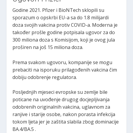
Godine 2021. Pfizer i BioNTech sklopili su
sporazum o opskrbi EU-a sa do 1.8 milijardi
doza svojih vakcina protiv COVID-a. Moderna je
također prošle godine potpisala ugovor za do
300 miliona doza s Komisijom, koji je ovog jula
proširen na još 15 miliona doza.
Prema svakom ugovoru, kompanije se mogu
prebaciti na isporuku prilagođenih vakcina čim
dobiju odobrenje regulatora.
Posljednjih mjeseci evropske su zemlje bile
poticane na uvođenje drugog docjepljivanja
odobrenih originalnih vakcina, uglavnom za
ranjive i starije osobe, nakon porasta infekcija
tokom ljeta jer je zaštita slabila zbog dominacije
BA.4/BA.5 .