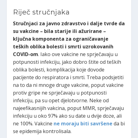
Riječ stručnjaka
Stručnjaci za javno zdravstvo i dalje tvrde da
su vakcine – bila starije ili ažurirane –
ključna komponenta za ograničavanje
teških oblika bolesti i smrti uzrokovanih
COVID-om
. Iako ove vakcine ne sprječavaju u
potpunosti infekciju, jako dobro štite od teških
oblika bolesti, komplikacija koje dovode
pacijente do respiratora i smrti. Treba podsjetiti
na to da ni mnoge druge vakcine, poput vakcine
protiv gripe ne sprječavaju u potpunosti
infekciju, pa su opet djelotvorne. Neke od
najeefikasnijih vakcina, poput MMR, sprječavaju
infekciju u oko 97% ako su date u dvije doze, ali
ne 100%. Vakcine
ne moraju biti savršene
da bi
se epidemija kontrolisala.