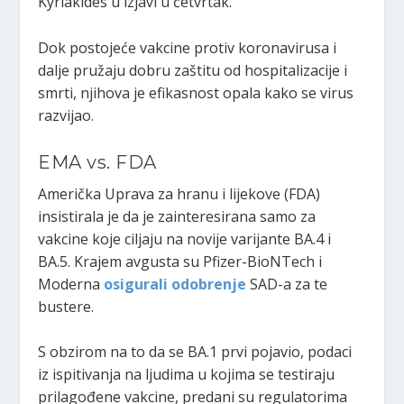
Kyriakides u izjavi u četvrtak.
Dok postojeće vakcine protiv koronavirusa i
dalje pružaju dobru zaštitu od hospitalizacije i
smrti, njihova je efikasnost opala kako se virus
razvijao.
EMA vs. FDA
Američka Uprava za hranu i lijekove (FDA)
insistirala je da je zainteresirana samo za
vakcine koje ciljaju na novije varijante BA.4 i
BA.5. Krajem avgusta su Pfizer-BioNTech i
Moderna
osigurali odobrenje
SAD-a za te
bustere.
S obzirom na to da se BA.1 prvi pojavio, podaci
iz ispitivanja na ljudima u kojima se testiraju
prilagođene vakcine, predani su regulatorima