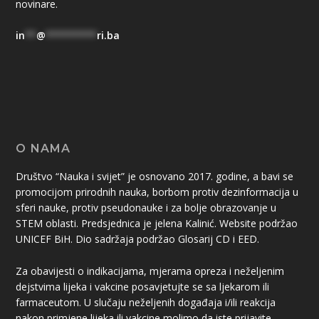
novinare.
in
**
@
*********
ri.ba
O NAMA
Društvo “Nauka i svijet” je osnovano 2017. godine, a bavi se
promocijom prirodnih nauka, borbom protiv dezinformacija u
sferi nauke, protiv pseudonauke i za bolje obrazovanje u
STEM oblasti. Predsjednica je jelena Kalinić. Website podržao
UNICEF BiH. Dio sadržaja podržao Glosarij CD i EED.
Za obavijesti o indikacijama, mjerama opreza i neželjenim
dejstvima lijeka i vakcine posavjetujte se sa ljekarom ili
farmaceutom. U slučaju neželjenih događaja i/ili reakcija
nakon primjene lijeka ili vakcine molimo da iste prijavite