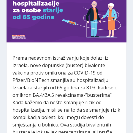
Prema nedavnom istraživanju koje dolazi iz
Izraela, nove dopunske (buster) bivalente
vakcina protiv omikrona za COVID-19 od
Pfizer/BioNTech smanjila su hospitalizaciju
Izraelaca starijih od 65 godina za 81%. Radi se o
omikron BA.4/BA.5 revakcinama-“busterima”.
Kada kažemo da nešto smanjuje rizik od
hospitalizacija, misli se na to da se smanjuje rizik
komplikacija bolesti koji mogu dovesti do
smještanja u bolnicu. Ova studija bivalentnih
bustera je još uvijek nerecenzirana, ali pruža