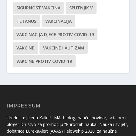
SIGURNOST VAKCINA
SPUTNJIK V
TETANUS
VAKCINACIJA
VAKCINACIJA DJECE PROTIV COVID-19
VAKCINE
VAKCINE I AUTIZAM
VAKCINE PROTIV COVID-19
IMPRESSUM
Urednica: Jelena Kalinić, MA, biolog, naučni novinar, sci-com i
bloger Društvo za promociju “Prirodnih nauka “Nauka i svijet”,
dobitnica EurekaAlert (AAAS) Felowship 2020. za naučne