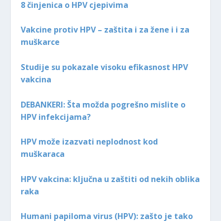
8 činjenica o HPV cjepivima
Vakcine protiv HPV – zaštita i za žene i i za
muškarce
Studije su pokazale visoku efikasnost HPV
vakcina
DEBANKERI: Šta možda pogrešno mislite o
HPV infekcijama?
HPV može izazvati neplodnost kod
muškaraca
HPV vakcina: ključna u zaštiti od nekih oblika
raka
Humani papiloma virus (HPV): zašto je tako