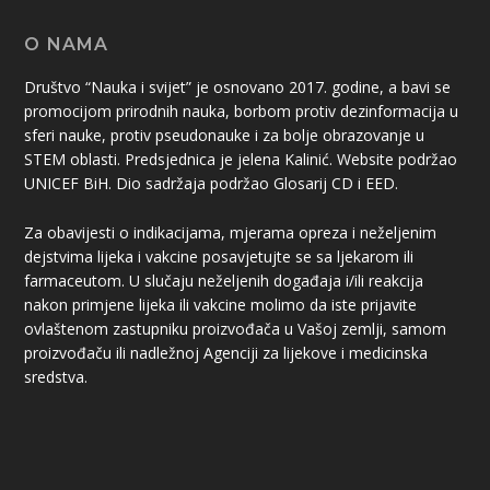
O NAMA
Društvo “Nauka i svijet” je osnovano 2017. godine, a bavi se
promocijom prirodnih nauka, borbom protiv dezinformacija u
sferi nauke, protiv pseudonauke i za bolje obrazovanje u
STEM oblasti. Predsjednica je jelena Kalinić. Website podržao
UNICEF BiH. Dio sadržaja podržao Glosarij CD i EED.
Za obavijesti o indikacijama, mjerama opreza i neželjenim
dejstvima lijeka i vakcine posavjetujte se sa ljekarom ili
farmaceutom. U slučaju neželjenih događaja i/ili reakcija
nakon primjene lijeka ili vakcine molimo da iste prijavite
ovlaštenom zastupniku proizvođača u Vašoj zemlji, samom
proizvođaču ili nadležnoj Agenciji za lijekove i medicinska
sredstva.