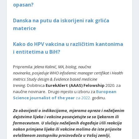
opasan?
Danska na putu da iskorijeni rak grlića
materice
Kako do HPV vakcina u različitim kantonima
i entitetima u BiH?
Pripremila:
Jelena Kalinić, MA, biolog, naučna
novinarka,
posjeduje WHO infodemic manager certifikat i Health
metrics Study design & Evidence based medicine
trening.
Dobitnica
EurekAlert (AAAS) Felowship
2020. za
naučne novinare. Drugo mjesto u izboru za
European
Science journalist of the year
za 2022.
godinu.
Za obavijesti o indikacijama, mjerama opreza i neželjenim
dejstvima lijeka i vakcine posavjetujte se sa ljekarom ili
farmaceutom. U slučaju neželjenih događaja i/ili reakcija
nakon primjene lijeka ili vakcine molimo da iste prijavite
ovlaštenom zastupniku proizvođača u Vašoj zemlji,