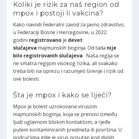
Koliki je rizik za naš region od
mpox i postoji li vakcina?
Kako navodi Federalni zavod za javno zdravstvo,
u Federaciji Bosne i Hercegovine, u 2022.
godini
registrovano
je
devet
slučajeva
majmunskih boginja. Od tada
nije
bilo registrovanih slučajeva
. Naša regija se
ne smatra regijom visokog rizika, ali svakako
treba biti na oprezu i razumjeti širenje i rizik od
ove bolesti.
Šta je mpox i kako se liječi?
Mpox je bolest uzrokovana virusom
majmunskih boginja, koja se prenosi između
ljudi uglavnom bliskim kontaktom, a rjeđe
putem kontaminiranih predmeta ili površina. U
područjima gdje je virus prisutan kod divljih