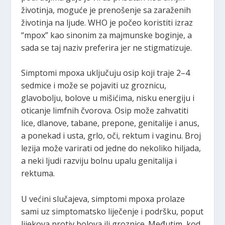
životinja, moguće je prenošenje sa zaraženih
životinja na ljude. WHO je počeo koristiti izraz
“mpox” kao sinonim za majmunske boginje, a
sada se taj naziv preferira jer ne stigmatizuje.
Simptomi mpoxa uključuju osip koji traje 2–4
sedmice i može se pojaviti uz groznicu,
glavobolju, bolove u mišićima, nisku energiju i
oticanje limfnih čvorova. Osip može zahvatiti
lice, dlanove, tabane, prepone, genitalije i anus,
a ponekad i usta, grlo, oči, rektum i vaginu. Broj
lezija može varirati od jedne do nekoliko hiljada,
a neki ljudi razviju bolnu upalu genitalija i
rektuma.
U većini slučajeva, simptomi mpoxa prolaze
sami uz simptomatsko liječenje i podršku, poput
lijekova protiv bolova ili groznice. Međutim, kod