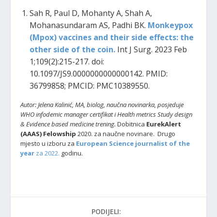
Sah R, Paul D, Mohanty A, Shah A,
Mohanasundaram AS, Padhi BK.
Monkeypox
(Mpox) vaccines and their side effects: the
other side of the coin.
Int J Surg. 2023 Feb
1;109(2):215-217. doi:
10.1097/JS9.0000000000000142. PMID:
36799858; PMCID: PMC10389550.
Autor: Jelena Kalinić, MA, biolog, naučna novinarka,
posjeduje
WHO infodemic manager certifikat i Health metrics Study design
& Evidence based medicine trening.
Dobitnica
EurekAlert
(AAAS) Felowship
2020. za naučne novinare. Drugo
mjesto u izboru za
European Science journalist of the
year
za 2022.
godinu.
PODIJELI: