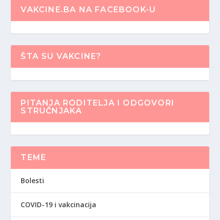
VAKCINE.BA NA FACEBOOK-U
ŠTA SU VAKCINE?
PITANJA RODITELJA I ODGOVORI
STRUČNJAKA
TEME
Bolesti
COVID-19 i vakcinacija