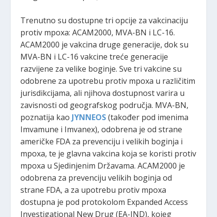
Trenutno su dostupne tri opcije za vakcinaciju
protiv mpoxa: ACAM2000, MVA-BN i LC-16.
ACAM2000 je vakcina druge generacije, dok su
MVA-BN i LC-16 vakcine treće generacije
razvijene za velike boginje. Sve tri vakcine su
odobrene za upotrebu protiv mpoxa u različitim
jurisdikcijama, ali njihova dostupnost varira u
zavisnosti od geografskog područja. MVA-BN,
poznatija kao
JYNNEOS
(također pod imenima
Imvamune i Imvanex), odobrena je od strane
američke FDA za prevenciju i velikih boginja i
mpoxa, te je glavna vakcina koja se koristi protiv
mpoxa u Sjedinjenim Državama. ACAM2000 je
odobrena za prevenciju velikih boginja od
strane FDA, a za upotrebu protiv mpoxa
dostupna je pod protokolom Expanded Access
Investigational New Drug (EA-IND), kojeg