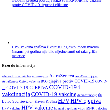
Globalni pregled potvđuje kako su mRNA/iRNK vakcine
protiv COVID-19 sigurne i efikasne
HPV vakcina spašava živote: u Engleskoj među mladim
ženama pet godina nije bilo nijedne smrti od raka grlića
materice
Brzo do informacija
AstraZeneca
aluminijum
adenovirusne vakcine
AstraZeneca cjepivo
cjepiva protiv COVID-19
BCG
COVID-
AstraZeneca Oxford vakcina
COVID-19 i
COVID-19 CJEPIVA
19
vakcinacija
COVID-19 vakcine
dr.
dezinformacije
HPV
HPV cjepiva
Lutvo Sporišević
dr. Slaven Krajina
HPV vakcine
iRNK vakcine
HPV vakcina
humani papiloma virus