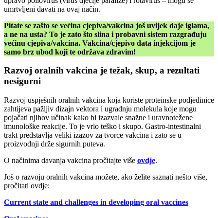
upravo poliovirus (virus dječije paralize) i rotavirus – mogu se
umrtvljeni davati na ovaj način.
Pitate se zašto se većina cjepiva/vakcina još uvijek daje iglama,
a ne na usta? To je zato što slina i probavni sistem razgrađuju
većinu cjepiva/vakcina. Vakcina/cjepivo data injekcijom je
samo brz ubod koji te održava zdravim!
Razvoj oralnih vakcina je težak, skup, a rezultati
nesigurni
Razvoj uspješnih oralnih vakcina koja koriste proteinske podjedinice
zahtijeva pažljiv dizajn vektora i ugradnju molekula koje mogu
pojačati njihov učinak kako bi izazvale snažne i uravnotežene
imunološke reakcije. To je vrlo teško i skupo. Gastro-intestinalni
trakt predstavlja veliki izazov za tvorce vakcina i zato se u
proizvodnji drže sigurnih puteva.
O načinima davanja vakcina pročitajte više
ovdje
.
Još o razvoju oralnih vakcina možete, ako želite saznati nešto više,
pročitati ovdje:
Current state and challenges in developing oral vaccines