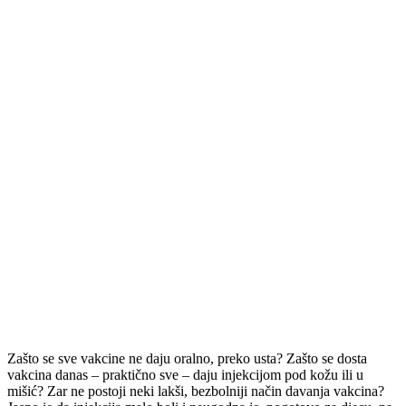
Zašto se sve vakcine ne daju oralno, preko usta? Zašto se dosta
vakcina danas – praktično sve – daju injekcijom pod kožu ili u
mišić? Zar ne postoji neki lakši, bezbolniji način davanja vakcina?