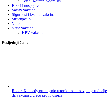
Tetanus-difterija-pertusis
Rizici i nuspojave
Sastav vakcina
Sigurnost i kvalitet vakcina
Stručnjaci o
Video
Vrste vakcina
HPV vakcine
Posljednji članci
Robert Kennedy promijenio retoriku: sada savjetuje roditelje
da vakcinišu djecu protiv ospica