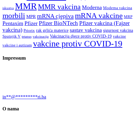
MMR
MMR vakcina
Moderna
Moderna vakcina
iskustva
morbili
mRNA vakcine
mRNA cjepiva
MPR
MRP
Pfizer BioNTech
Pfizer vakcina (Fajzer
Pentaxim
Pfizer
vakcina)
sastav vakcina
rak grlića materice
sigurnost vakcina
Priorix
Vakcinacija djece protiv COVID-19
Sputnjik V
vakcine
tetanus
vakcinacija
vakcine protiv COVID-19
vakcine i autizam
Impressum
Urednica: Jelena Kalinić, MA, biolog, naučni novinar, sci-com i
bloger Društvo za promociju “Prirodnih nauka “Nauka i svijet”,
dobitnica EurekaAlert (AAAS) Felowship 2020. za naučne
novinare.
in
**
@
*********
ri.ba
O nama
Društvo “Nauka i svijet” je osnovano 2017. godine, a bavi se
promocijom prirodnih nauka, borbom protiv dezinformacija u sferi
nauke, protiv pseudonauke i za bolje obrazovanje u STEM oblasti.