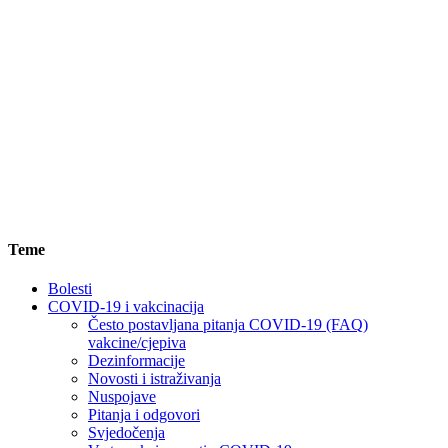
Teme
Bolesti
COVID-19 i vakcinacija
Često postavljana pitanja COVID-19 (FAQ)
vakcine/cjepiva
Dezinformacije
Novosti i istraživanja
Nuspojave
Pitanja i odgovori
Svjedočenja