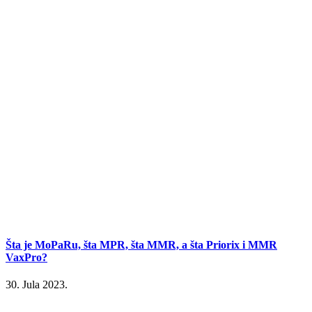
Šta je MoPaRu, šta MPR, šta MMR, a šta Priorix i MMR
VaxPro?
30. Jula 2023.