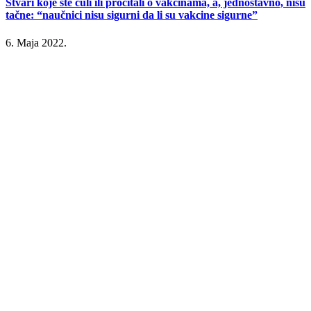
Stvari koje ste čuli ili pročitali o vakcinama, a, jednostavno, nisu
tačne: “naučnici nisu sigurni da li su vakcine sigurne”
6. Maja 2022.