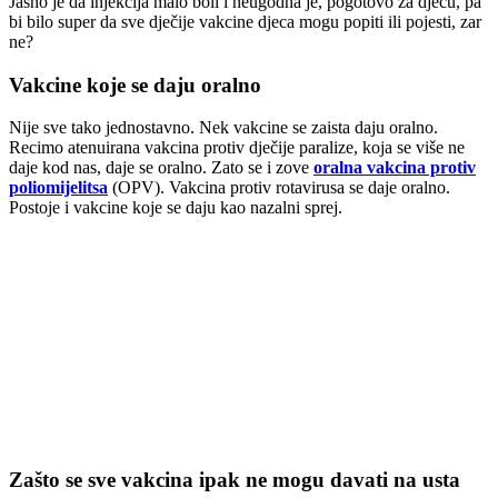
Jasno je da injekcija malo boli i neugodna je, pogotovo za djecu, pa
bi bilo super da sve dječije vakcine djeca mogu popiti ili pojesti, zar
ne?
Vakcine koje se daju oralno
Nije sve tako jednostavno. Nek vakcine se zaista daju oralno.
Recimo atenuirana vakcina protiv dječije paralize, koja se više ne
daje kod nas, daje se oralno. Zato se i zove
oralna vakcina protiv
poliomijelitsa
(OPV). Vakcina protiv rotavirusa se daje oralno.
Postoje i vakcine koje se daju kao nazalni sprej.
Zašto se sve vakcina ipak ne mogu davati na usta