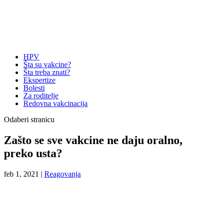
HPV
Šta su vakcine?
Šta treba znati?
Ekspertize
Bolesti
Za roditelje
Redovna vakcinacija
Odaberi stranicu
Zašto se sve vakcine ne daju oralno,
preko usta?
feb 1, 2021
|
Reagovanja