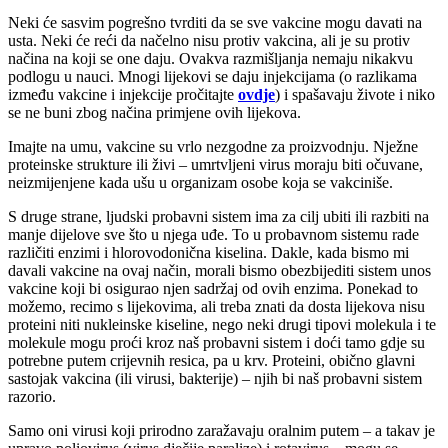
Neki će sasvim pogrešno tvrditi da se sve vakcine mogu davati na
usta. Neki će reći da načelno nisu protiv vakcina, ali je su protiv
načina na koji se one daju. Ovakva razmišljanja nemaju nikakvu
podlogu u nauci. Mnogi lijekovi se daju injekcijama (o razlikama
između vakcine i injekcije pročitajte
ovdje
) i spašavaju živote i niko
se ne buni zbog načina primjene ovih lijekova.
Imajte na umu, vakcine su vrlo nezgodne za proizvodnju. Nježne
proteinske strukture ili živi – umrtvljeni virus moraju biti očuvane,
neizmijenjene kada ušu u organizam osobe koja se vakciniše.
S druge strane, ljudski probavni sistem ima za cilj ubiti ili razbiti na
manje dijelove sve što u njega uđe. To u probavnom sistemu rade
različiti enzimi i hlorovodonična kiselina. Dakle, kada bismo mi
davali vakcine na ovaj način, morali bismo obezbijediti sistem unos
vakcine koji bi osigurao njen sadržaj od ovih enzima. Ponekad to
možemo, recimo s lijekovima, ali treba znati da dosta lijekova nisu
proteini niti nukleinske kiseline, nego neki drugi tipovi molekula i te
molekule mogu proći kroz naš probavni sistem i doći tamo gdje su
potrebne putem crijevnih resica, pa u krv. Proteini, obično glavni
sastojak vakcina (ili virusi, bakterije) – njih bi naš probavni sistem
razorio.
Samo oni virusi koji prirodno zaražavaju oralnim putem – a takav je