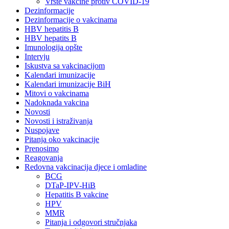
Vrste vakcine protiv COVID-19
Dezinformacije
Dezinformacije o vakcinama
HBV hepatitis B
HBV hepatits B
Imunologija opšte
Intervju
Iskustva sa vakcinacijom
Kalendari imunizacije
Kalendari imunizacije BiH
Mitovi o vakcinama
Nadoknada vakcina
Novosti
Novosti i istraživanja
Nuspojave
Pitanja oko vakcinacije
Prenosimo
Reagovanja
Redovna vakcinacija djece i omladine
BCG
DTaP-IPV-HiB
Hepatitis B vakcine
HPV
MMR
Pitanja i odgovori stručnjaka