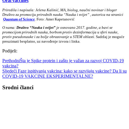
Oral vaccines
Priredila i napisala: Jelena Kalinić, MA, biolog, naučni novinar i bloger
Društvo za promociju prirodnih nauka “Nauka i svijet” , autorica na stranici
Quantum of Science
. Foto: Amer Kapetanović
O nama:
Društvo “Nauka i svijet”
je osnovano 2017. godine, a bavi se
promocijom prirodnih nauka, borbom protiv dezinformacija u sferi nauke,
protiv pseudonauke i za bolje obrazovanje u STEM oblasti.
Sadržaj je moguće
preuzimati besplatno, uz navođenje izvora i linka.
Podijeli:
Prethodni
Šta je Spike protein i zašto je važan za razvoj COVID-19
vakcina?
Sljedeći
Faze ispitivanja vakcina: kako se razvijaju vakcine? Da li su
COVID-19 VAKCINE EKSPERIMENTALNE?
Srodni članci