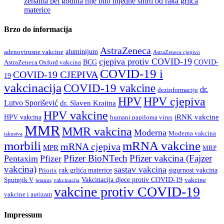
ženama pet godina nije bilo nijedne smrti od raka grlića
materice
Brzo do informacija
AstraZeneca
aluminijum
adenovirusne vakcine
AstraZeneca cjepivo
cjepiva protiv COVID-19
BCG
COVID-
AstraZeneca Oxford vakcina
COVID-19 i
COVID-19 CJEPIVA
19
vakcinacija
COVID-19 vakcine
dr.
dezinformacije
HPV
HPV cjepiva
Lutvo Sporišević
dr. Slaven Krajina
HPV vakcine
iRNK vakcine
HPV vakcina
humani papiloma virus
MMR
MMR vakcina
Moderna
Moderna vakcina
iskustva
morbili
mRNA vakcine
mRNA cjepiva
MPR
MRP
Pfizer BioNTech
Pfizer vakcina (Fajzer
Pentaxim
Pfizer
vakcina)
sastav vakcina
rak grlića materice
sigurnost vakcina
Priorix
Vakcinacija djece protiv COVID-19
Sputnjik V
vakcine
tetanus
vakcinacija
vakcine protiv COVID-19
vakcine i autizam
Impressum