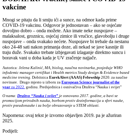
vakcine
Mnogi se pitaju da li smiju ići a sunce, na odmor kada prime
COVID-19 vakcinu. Odgovor je jednostavan – ako se osjećate
dovoljno dobro – onda možete. Ako imate neke nuspojave –
malaksalost, groznicu, osjećaj zimice ili vrućice, glavobolju i druge
nuspojave – onda svakako nećete. Nuspojave bi trebale da nestanu
oko 24-48 sati nakon primanja doze, ali nekad se jave kasnije ili
traju duže. Svakako trebate izbjegavati izlaganje direktno suncu i
boravak vani u doba kada je UV zračenje najjače.
Autorica:
Jelena Kalinić, MA, biolog, naučna novinarka,
posjeduje WHO
infodemic manager certifikat i Health metrics Study design & Evidence based
medicine trening.
Dobitnica
EurekAlert (AAAS) Felowship
2020. za naučne
novinare. Drugo mjesto u izboru za
European Science journalist of the
year
za 2022.
godinu. Predsjednica i osnivačiva Društva “Nauka i svijet”
O nama:
Društvo “Nauka i svijet”
je osnovano 2017. godine, a bavi se
promocijom prirodnih nauka, borbom protiv dezinformacija u sferi nauke,
protiv pseudonauke i za bolje obrazovanje u STEM oblasti.
Napomena: ovaj tekst je izvorno objavljen 2019. pa je ažuriran
2025.
Podijeli: