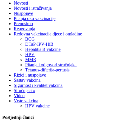
Novosti
Novosti i istraživanja
Nuspojave
Pitanja oko vakcinacije
Prenosimo
Reagovanja
Redovna vakcinacija djece i omladine
BCG
DTaP-IPV-HiB
Hepatitis B vakcine
HPV
MMR
Pitanja i odgovori stručnjaka
Tetanus-difterija-pertusis
Rizici i nuspojave
Sastav vakcina
Sigurnost i kvalitet vakcina
Stručnjaci o
Video
Vrste vakcina
HPV vakcine
Posljednji članci