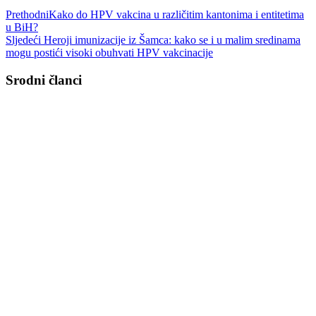
Prethodni
Kako do HPV vakcina u različitim kantonima i entitetima
u BiH?
Sljedeći
Heroji imunizacije iz Šamca: kako se i u malim sredinama
mogu postići visoki obuhvati HPV vakcinacije
Srodni članci