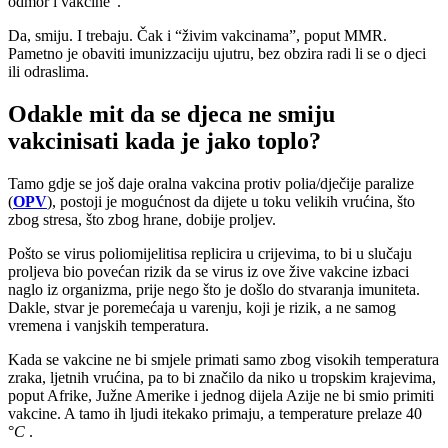
odmor i vakcine”.
Da, smiju. I trebaju. Čak i “živim vakcinama”, poput MMR.
Pametno je obaviti imunizzaciju ujutru, bez obzira radi li se o djeci
ili odraslima.
Odakle mit da se djeca ne smiju
vakcinisati kada je jako toplo?
Tamo gdje se još daje oralna vakcina protiv polia/dječije paralize
(
OPV
), postoji je mogućnost da dijete u toku velikih vrućina, što
zbog stresa, što zbog hrane, dobije proljev.
Pošto se virus poliomijelitisa replicira u crijevima, to bi u slučaju
proljeva bio povećan rizik da se virus iz ove žive vakcine izbaci
naglo iz organizma, prije nego što je došlo do stvaranja imuniteta.
Dakle, stvar je poremećaja u varenju, koji je rizik, a ne samog
vremena i vanjskih temperatura.
Kada se vakcine ne bi smjele primati samo zbog visokih temperatura
zraka, ljetnih vrućina, pa to bi značilo da niko u tropskim krajevima,
poput Afrike, Južne Amerike i jednog dijela Azije ne bi smio primiti
vakcine. A tamo ih ljudi itekako primaju, a temperature prelaze 40
°
C
.