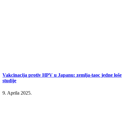
Vakcinacija protiv HPV u Japanu: zemlja-taoc jedne loše
studije
9. Aprila 2025.