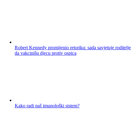
Robert Kennedy promijenio retoriku: sada savjetuje roditelje
da vakcinišu djecu protiv ospica
Kako radi naš imunološki sistem?