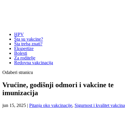
HPV
Šta su vakcine?
Šta treba znati?
Ekspertize
Bolesti
Za roditelje
Redovna vakcinacija
Odaberi stranicu
Vrućine, godišnji odmori i vakcine te
imunizacija
jun 15, 2025
|
Pitanja oko vakcinacije
,
Sigurnost i kvalitet vakcina