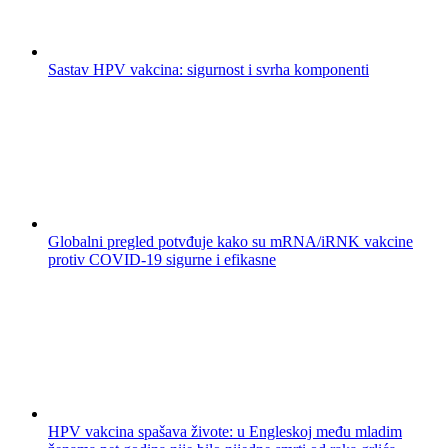
Sastav HPV vakcina: sigurnost i svrha komponenti
Globalni pregled potvđuje kako su mRNA/iRNK vakcine
protiv COVID-19 sigurne i efikasne
HPV vakcina spašava živote: u Engleskoj među mladim