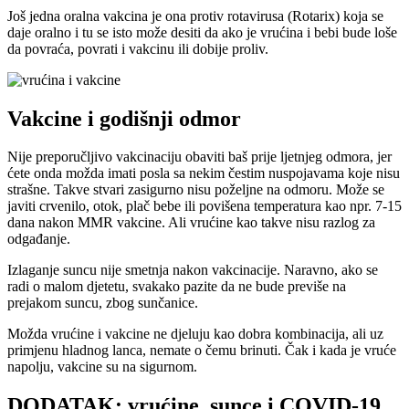
Još jedna oralna vakcina je ona protiv rotavirusa (Rotarix) koja se
daje oralno i tu se isto može desiti da ako je vrućina i bebi bude loše
da povraća, povrati i vakcinu ili dobije proliv.
Vakcine i godišnji odmor
Nije preporučljivo vakcinaciju obaviti baš prije ljetnjeg odmora, jer
ćete onda možda imati posla sa nekim čestim nuspojavama koje nisu
strašne. Takve stvari zasigurno nisu poželjne na odmoru. Može se
javiti crvenilo, otok, plač bebe ili povišena temperatura kao npr. 7-15
dana nakon MMR vakcine. Ali vrućine kao takve nisu razlog za
odgađanje.
Izlaganje suncu nije smetnja nakon vakcinacije. Naravno, ako se
radi o malom djetetu, svakako pazite da ne bude previše na
prejakom suncu, zbog sunčanice.
Možda vrućine i vakcine ne djeluju kao dobra kombinacija, ali uz
primjenu hladnog lanca, nemate o čemu brinuti. Čak i kada je vruće
napolju, vakcine su na sigurnom.
DODATAK: vrućine, sunce i COVID-19