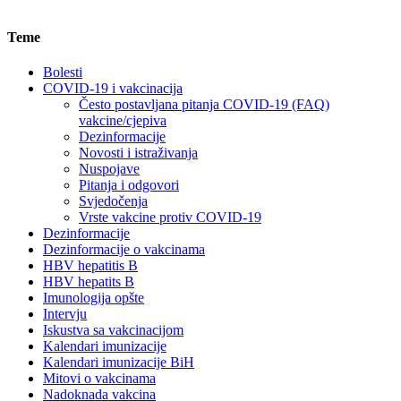
Teme
Bolesti
COVID-19 i vakcinacija
Često postavljana pitanja COVID-19 (FAQ)
vakcine/cjepiva
Dezinformacije
Novosti i istraživanja
Nuspojave
Pitanja i odgovori
Svjedočenja
Vrste vakcine protiv COVID-19
Dezinformacije
Dezinformacije o vakcinama
HBV hepatitis B
HBV hepatits B
Imunologija opšte
Intervju
Iskustva sa vakcinacijom
Kalendari imunizacije
Kalendari imunizacije BiH
Mitovi o vakcinama
Nadoknada vakcina