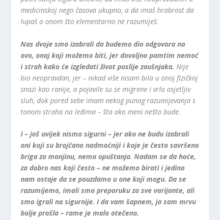
medicinskoj nego časova ukupno, a da imaš hrabrost da
lupaš o onom što elementarno ne razumiješ.
Nas dvoje smo izabrali da budemo dio odgovora na
ovo, onaj koji možemo biti, jer dovoljno pamtim nemoć
i strah kako će izgledati život poslije zaušnjaka.
Nije
bio neopravdan, jer – nikad više nisam bila u onoj fizičkoj
snazi kao ranije, a pojavile su se migrene i vrlo osjetljiv
sluh, dok pored sebe imam nekog punog razumijevanja s
tonom straha na leđima – šta ako meni nešto bude.
I – još uvijek nismo sigurni – jer ako ne budu izabrali
oni koji su brojčano nadmoćniji i koje je često savršeno
briga za manjinu, nema opuštanja. Nadam se da hoće,
za dobro nas koji često – ne možemo birati i jedino
nam ostaje da se pouzdamo u one koji mogu. Da se
razumijemo, imali smo preporuku za sve varijante, ali
smo igrali na sigurnije. I da vam šapnem, ja sam mrvu
bolje prošla – rame je malo otečeno.