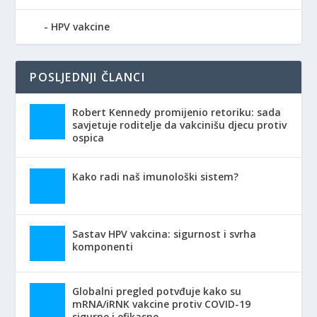
HPV vakcine
POSLJEDNJI ČLANCI
Robert Kennedy promijenio retoriku: sada
savjetuje roditelje da vakcinišu djecu protiv
ospica
Kako radi naš imunološki sistem?
Sastav HPV vakcina: sigurnost i svrha
komponenti
Globalni pregled potvđuje kako su
mRNA/iRNK vakcine protiv COVID-19
sigurne i efikasne