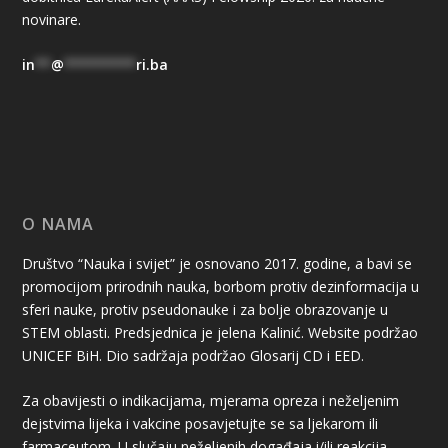
novinare.
in
**
@
*********
ri.ba
O NAMA
Društvo “Nauka i svijet” je osnovano 2017. godine, a bavi se
promocijom prirodnih nauka, borbom protiv dezinformacija u
sferi nauke, protiv pseudonauke i za bolje obrazovanje u
STEM oblasti. Predsjednica je jelena Kalinić. Website podržao
UNICEF BiH. Dio sadržaja podržao Glosarij CD i EED.
Za obavijesti o indikacijama, mjerama opreza i neželjenim
dejstvima lijeka i vakcine posavjetujte se sa ljekarom ili
farmaceutom. U slučaju neželjenih događaja i/ili reakcija