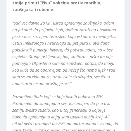
smije primiti “živu” vakcinu protiv moribla,
zaušnjaka i rubeole:
“
Sad već davne 2012., usred epidemije zaušnjaka, odem
na fakultet da prijavim ispit, dođem zaražena i bukvalno
preko noći razvijem težu sliku koja eskalira u meningitis.
Četiri infektologa i neurologa su pet puta u dva dana
pokušavali punkciju likvora, da potvrde nalaz, no – bez
uspjeha. Stanje pršljenova, bol, skolioza – ništa im nije
pomagalo.Otpuštena sam na sopstveni potpis, da mogu
kod kuće da se oporavljam od nečeg što nema lijek i tad
sam se zarekla da ću, uz dozvole stručnjaka, sve što u
imunizaciji nisam prošla, proći.”
Razumijem ljude koji se boje javnih nabava u BiH.
Razumijem da sumnjaju u sve. Razumijem da je u ovu
zemlju svašta stizalo, kao u toj generaciji u kojoj je
buknula epidemija u kojoj sam izvukla deblji kraj. Ali
nikad neću razumjeti da živiš na makaronima i vrhnju, da
pušiš kutiju cigara dnevno, da imaš više neopravdanih u