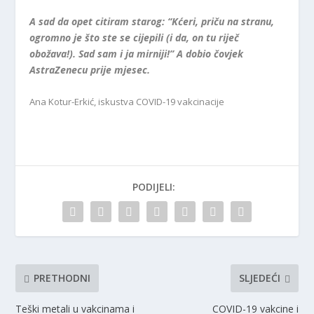
A sad da opet citiram starog: “Kćeri, priču na stranu,
ogromno je što ste se cijepili (i da, on tu riječ
obožava!). Sad sam i ja mirniji!” A dobio čovjek
AstraZenecu prije mjesec.
Ana Kotur-Erkić, iskustva COVID-19 vakcinacije
PODIJELI:
PRETHODNI
SLJEDEĆI
Teški metali u vakcinama i
COVID-19 vakcine i