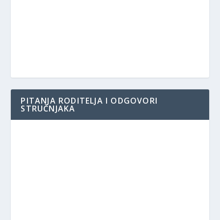
PITANJA RODITELJA I ODGOVORI
STRUČNJAKA