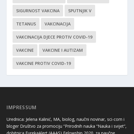
SIGURNOST VAKCINA
SPUTNJIK V
TETANUS
VAKCINACIJA
VAKCINACIJA DJECE PROTIV COVID-19
VAKCINE
VAKCINE I AUTIZAM
VAKCINE PROTIV COVID-19
IMPRESSUM
Urednica: Jelena Kalinić, MA, biolog, naučni novinar, sci-com i
bloger Društvo za promociju “Prirodnih nauka “Nauka i svijet”,
dobitnica EurekaAlert (AAAS) Felowship 2020. za naučne