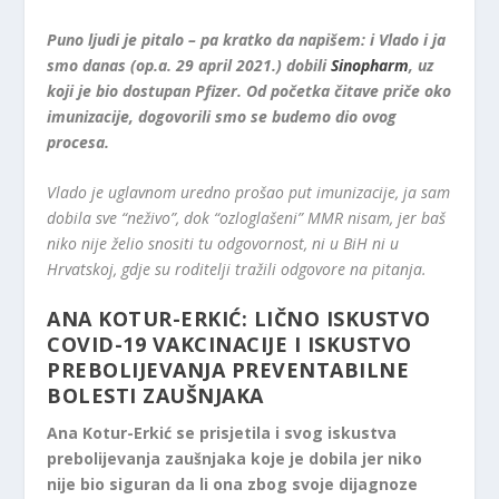
Puno ljudi je pitalo – pa kratko da napišem: i Vlado i ja
smo danas (op.a. 29 april 2021.) dobili
Sinopharm
, uz
koji je bio dostupan Pfizer. Od početka čitave priče oko
imunizacije, dogovorili smo se budemo dio ovog
procesa.
Vlado je uglavnom uredno prošao put imunizacije, ja sam
dobila sve “neživo”, dok “ozloglašeni” MMR nisam, jer baš
niko nije želio snositi tu odgovornost, ni u BiH ni u
Hrvatskoj, gdje su roditelji tražili odgovore na pitanja.
ANA KOTUR-ERKIĆ: LIČNO ISKUSTVO
COVID-19 VAKCINACIJE I ISKUSTVO
PREBOLIJEVANJA PREVENTABILNE
BOLESTI ZAUŠNJAKA
Ana Kotur-Erkić se prisjetila i svog iskustva
prebolijevanja zaušnjaka koje je dobila jer niko
nije bio siguran da li ona zbog svoje dijagnoze