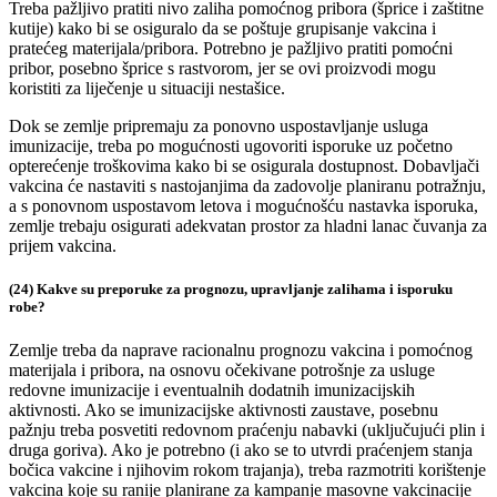
Treba pažljivo pratiti nivo zaliha pomoćnog pribora (šprice i zaštitne
kutije) kako bi se osiguralo da se poštuje grupisanje vakcina i
pratećeg materijala/pribora. Potrebno je pažljivo pratiti pomoćni
pribor, posebno šprice s rastvorom, jer se ovi proizvodi mogu
koristiti za liječenje u situaciji nestašice.
Dok se zemlje pripremaju za ponovno uspostavljanje usluga
imunizacije, treba po mogućnosti ugovoriti isporuke uz početno
opterećenje troškovima kako bi se osigurala dostupnost. Dobavljači
vakcina će nastaviti s nastojanjima da zadovolje planiranu potražnju,
a s ponovnom uspostavom letova i mogućnošću nastavka isporuka,
zemlje trebaju osigurati adekvatan prostor za hladni lanac čuvanja za
prijem vakcina.
(24) Kakve su preporuke za prognozu, upravljanje zalihama i isporuku
robe?
Zemlje treba da naprave racionalnu prognozu vakcina i pomoćnog
materijala i pribora, na osnovu očekivane potrošnje za usluge
redovne imunizacije i eventualnih dodatnih imunizacijskih
aktivnosti. Ako se imunizacijske aktivnosti zaustave, posebnu
pažnju treba posvetiti redovnom praćenju nabavki (uključujući plin i
druga goriva). Ako je potrebno (i ako se to utvrdi praćenjem stanja
bočica vakcine i njihovim rokom trajanja), treba razmotriti korištenje
vakcina koje su ranije planirane za kampanje masovne vakcinacije