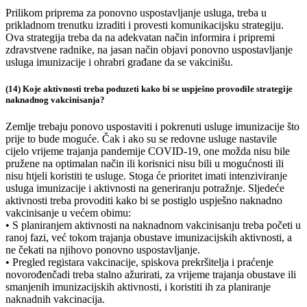
Prilikom priprema za ponovno uspostavljanje usluga, treba u
prikladnom trenutku izraditi i provesti komunikacijsku strategiju.
Ova strategija treba da na adekvatan način informira i pripremi
zdravstvene radnike, na jasan način objavi ponovno uspostavljanje
usluga imunizacije i ohrabri građane da se vakcinišu.
(14) Koje aktivnosti treba poduzeti kako bi se uspješno provodile strategije
naknadnog vakcinisanja?
Zemlje trebaju ponovo uspostaviti i pokrenuti usluge imunizacije što
prije to bude moguće. Čak i ako su se redovne usluge nastavile
cijelo vrijeme trajanja pandemije COVID-19, one možda nisu bile
pružene na optimalan način ili korisnici nisu bili u mogućnosti ili
nisu htjeli koristiti te usluge. Stoga će prioritet imati intenziviranje
usluga imunizacije i aktivnosti na generiranju potražnje. Sljedeće
aktivnosti treba provoditi kako bi se postiglo uspješno naknadno
vakcinisanje u većem obimu:
• S planiranjem aktivnosti na naknadnom vakcinisanju treba početi u
ranoj fazi, već tokom trajanja obustave imunizacijskih aktivnosti, a
ne čekati na njihovo ponovno uspostavljanje.
• Pregled registara vakcinacije, spiskova prekršitelja i praćenje
novorođenčadi treba stalno ažurirati, za vrijeme trajanja obustave ili
smanjenih imunizacijskih aktivnosti, i koristiti ih za planiranje
naknadnih vakcinacija.