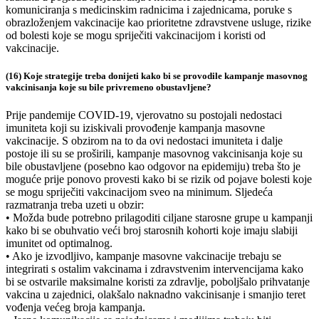
komuniciranja s medicinskim radnicima i zajednicama, poruke s
obrazloženjem vakcinacije kao prioritetne zdravstvene usluge, rizike
od bolesti koje se mogu spriječiti vakcinacijom i koristi od
vakcinacije.
(16) Koje strategije treba donijeti kako bi se provodile kampanje masovnog
vakcinisanja koje su bile privremeno obustavljene?
Prije pandemije COVID-19, vjerovatno su postojali nedostaci
imuniteta koji su iziskivali provođenje kampanja masovne
vakcinacije. S obzirom na to da ovi nedostaci imuniteta i dalje
postoje ili su se proširili, kampanje masovnog vakcinisanja koje su
bile obustavljene (posebno kao odgovor na epidemiju) treba što je
moguće prije ponovo provesti kako bi se rizik od pojave bolesti koje
se mogu spriječiti vakcinacijom sveo na minimum. Sljedeća
razmatranja treba uzeti u obzir:
• Možda bude potrebno prilagoditi ciljane starosne grupe u kampanji
kako bi se obuhvatio veći broj starosnih kohorti koje imaju slabiji
imunitet od optimalnog.
• Ako je izvodljivo, kampanje masovne vakcinacije trebaju se
integrirati s ostalim vakcinama i zdravstvenim intervencijama kako
bi se ostvarile maksimalne koristi za zdravlje, poboljšalo prihvatanje
vakcina u zajednici, olakšalo naknadno vakcinisanje i smanjio teret
vođenja većeg broja kampanja.