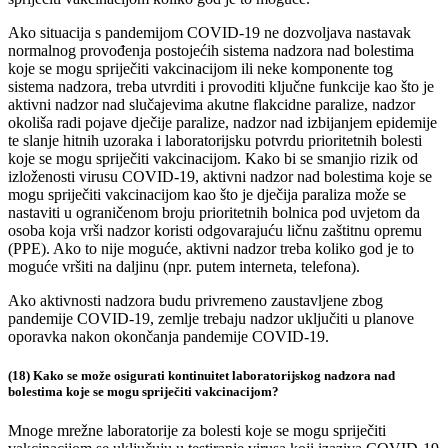
Ako situacija s pandemijom COVID-19 ne dozvoljava nastavak
normalnog provođenja postojećih sistema nadzora nad bolestima
koje se mogu spriječiti vakcinacijom ili neke komponente tog
sistema nadzora, treba utvrditi i provoditi ključne funkcije kao što je
aktivni nadzor nad slučajevima akutne flakcidne paralize, nadzor
okoliša radi pojave dječije paralize, nadzor nad izbijanjem epidemije
te slanje hitnih uzoraka i laboratorijsku potvrdu prioritetnih bolesti
koje se mogu spriječiti vakcinacijom. Kako bi se smanjio rizik od
izloženosti virusu COVID-19, aktivni nadzor nad bolestima koje se
mogu spriječiti vakcinacijom kao što je dječija paraliza može se
nastaviti u ograničenom broju prioritetnih bolnica pod uvjetom da
osoba koja vrši nadzor koristi odgovarajuću ličnu zaštitnu opremu
(PPE). Ako to nije moguće, aktivni nadzor treba koliko god je to
moguće vršiti na daljinu (npr. putem interneta, telefona).
Ako aktivnosti nadzora budu privremeno zaustavljene zbog
pandemije COVID-19, zemlje trebaju nadzor uključiti u planove
oporavka nakon okončanja pandemije COVID-19.
(18) Kako se može osigurati kontinuitet laboratorijskog nadzora nad
bolestima koje se mogu spriječiti vakcinacijom?
Mnoge mrežne laboratorije za bolesti koje se mogu spriječiti