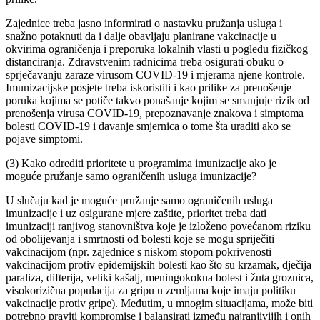
Zajednice treba jasno informirati o nastavku pružanja usluga i
snažno potaknuti da i dalje obavljaju planirane vakcinacije u
okvirima ograničenja i preporuka lokalnih vlasti u pogledu fizičkog
distanciranja. Zdravstvenim radnicima treba osigurati obuku o
sprječavanju zaraze virusom COVID-19 i mjerama njene kontrole.
Imunizacijske posjete treba iskoristiti i kao prilike za prenošenje
poruka kojima se potiče takvo ponašanje kojim se smanjuje rizik od
prenošenja virusa COVID-19, prepoznavanje znakova i simptoma
bolesti COVID-19 i davanje smjernica o tome šta uraditi ako se
pojave simptomi.
(3) Kako odrediti prioritete u programima imunizacije ako je
moguće pružanje samo ograničenih usluga imunizacije?
U slučaju kad je moguće pružanje samo ograničenih usluga
imunizacije i uz osigurane mjere zaštite, prioritet treba dati
imunizaciji ranjivog stanovništva koje je izloženo povećanom riziku
od obolijevanja i smrtnosti od bolesti koje se mogu spriječiti
vakcinacijom (npr. zajednice s niskom stopom pokrivenosti
vakcinacijom protiv epidemijskih bolesti kao što su krzamak, dječija
paraliza, difterija, veliki kašalj, meningokokna bolest i žuta groznica,
visokorizična populacija za gripu u zemljama koje imaju politiku
vakcinacije protiv gripe). Međutim, u mnogim situacijama, može biti
potrebno praviti kompromise i balansirati između najranjivijih i onih