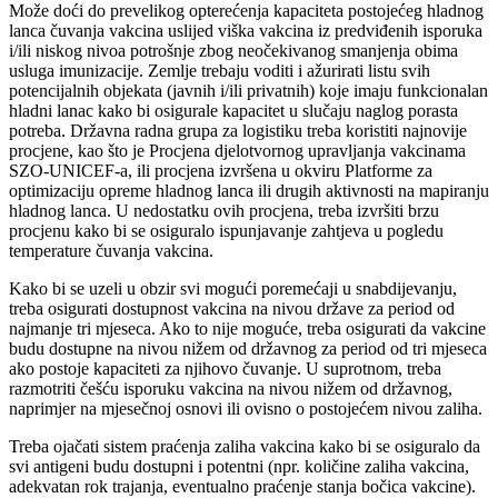
Može doći do prevelikog opterećenja kapaciteta postojećeg hladnog
lanca čuvanja vakcina uslijed viška vakcina iz predviđenih isporuka
i/ili niskog nivoa potrošnje zbog neočekivanog smanjenja obima
usluga imunizacije. Zemlje trebaju voditi i ažurirati listu svih
potencijalnih objekata (javnih i/ili privatnih) koje imaju funkcionalan
hladni lanac kako bi osigurale kapacitet u slučaju naglog porasta
potreba. Državna radna grupa za logistiku treba koristiti najnovije
procjene, kao što je Procjena djelotvornog upravljanja vakcinama
SZO-UNICEF-a, ili procjena izvršena u okviru Platforme za
optimizaciju opreme hladnog lanca ili drugih aktivnosti na mapiranju
hladnog lanca. U nedostatku ovih procjena, treba izvršiti brzu
procjenu kako bi se osiguralo ispunjavanje zahtjeva u pogledu
temperature čuvanja vakcina.
Kako bi se uzeli u obzir svi mogući poremećaji u snabdijevanju,
treba osigurati dostupnost vakcina na nivou države za period od
najmanje tri mjeseca. Ako to nije moguće, treba osigurati da vakcine
budu dostupne na nivou nižem od državnog za period od tri mjeseca
ako postoje kapaciteti za njihovo čuvanje. U suprotnom, treba
razmotriti češću isporuku vakcina na nivou nižem od državnog,
naprimjer na mjesečnoj osnovi ili ovisno o postojećem nivou zaliha.
Treba ojačati sistem praćenja zaliha vakcina kako bi se osiguralo da
svi antigeni budu dostupni i potentni (npr. količine zaliha vakcina,
adekvatan rok trajanja, eventualno praćenje stanja bočica vakcine).