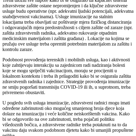
Treba uložiti sve napore kako bi se osiguralo da kapacitet sistema
zdravstvene zaštite ostane nepromijenjen i da ključne zdravstvene
usluge budu operativne (npr. adekvatni ljudski potencijali, adekvatna
snabdjevenost vakcinama). Usluge imunizacije na stalnim
lokacijama treba obavljati uz poštivanje mjera fizičkog distanciranja
i odgovarajućih mjera predostrožnosti s ciljem zaštite od zaraze (npr.
zaštita zdravstvenih radnika, adekvatno rukovanje otpadnim
medicinskim materijalom i zaštita građana) . Lokacije na kojima se
pružaju ove usluge treba opremiti potrebnim materijalom za zaštitu i
kontrolu zaraze.
Podobnost provođenja terenskih i mobilnih usluga, kao i aktivnosti
koje zahtijevaju interakciju sa zajednicom radi nadziranja bolesti
koje se mogu spriječiti vakcinacijom, moraju se procijeniti u
lokalnom kontekstu i treba ih prilagoditi kako bi se osigurala zaštita
zdravstvenih radnika i zajednice. Strategije provođenja imunizacije
ne smiju pogoršati transmisiju COVID-19 ili ih, u suprotnom, treba
privremeno obustaviti.
U pogledu svih usluga imunizacije, zdravstveni radnici mogu imati
određene zabrinutosti oko mogućeg smanjenog broja djece koja
dolaze na imunizaciju i veće količine neiskorištenih vakcina. Kako
bi se odgovorilo na ove zabrinutosti, treba pojačati politiku
višedoznih bočica, a zdravstvene radnike treba potaknuti na to da
vakcinu daju svakom podobnom djetetu kako bi umanjili propuštene
prilike.