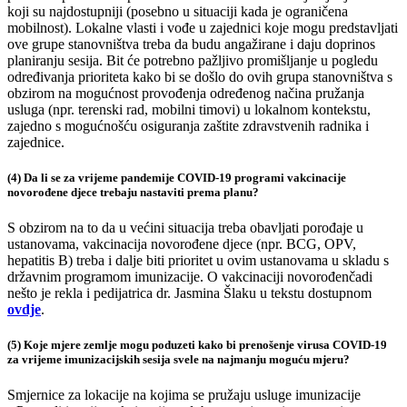
koji su najdostupniji (posebno u situaciji kada je ograničena
mobilnost). Lokalne vlasti i vođe u zajednici koje mogu predstavljati
ove grupe stanovništva treba da budu angažirane i daju doprinos
planiranju sesija. Bit će potrebno pažljivo promišljanje u pogledu
određivanja prioriteta kako bi se došlo do ovih grupa stanovništva s
obzirom na mogućnost provođenja određenog načina pružanja
usluga (npr. terenski rad, mobilni timovi) u lokalnom kontekstu,
zajedno s mogućnošću osiguranja zaštite zdravstvenih radnika i
zajednice.
(4) Da li se za vrijeme pandemije COVID-19 programi vakcinacije
novorođene djece trebaju nastaviti prema planu?
S obzirom na to da u većini situacija treba obavljati porođaje u
ustanovama, vakcinacija novorođene djece (npr. BCG, OPV,
hepatitis B) treba i dalje biti prioritet u ovim ustanovama u skladu s
državnim programom imunizacije. O vakcinaciji novorođenčadi
nešto je rekla i pedijatrica dr. Jasmina Šlaku u tekstu dostupnom
ovdje
.
(5) Koje mjere zemlje mogu poduzeti kako bi prenošenje virusa COVID-19
za vrijeme imunizacijskih sesija svele na najmanju moguću mjeru?
Smjernice za lokacije na kojima se pružaju usluge imunizacije