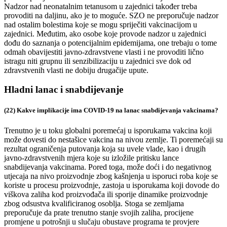
Nadzor nad neonatalnim tetanusom u zajednici također treba
provoditi na daljinu, ako je to moguće. SZO ne preporučuje nadzor
nad ostalim bolestima koje se mogu spriječiti vakcinacijom u
zajednici. Međutim, ako osobe koje provode nadzor u zajednici
dođu do saznanja o potencijalnim epidemijama, one trebaju o tome
odmah obavijestiti javno-zdravstvene vlasti i ne provoditi lično
istragu niti grupnu ili senzibilizaciju u zajednici sve dok od
zdravstvenih vlasti ne dobiju drugačije upute.
Hladni lanac i snabdijevanje
(22) Kakve implikacije ima COVID-19 na lanac snabdijevanja vakcinama?
Trenutno je u toku globalni poremećaj u isporukama vakcina koji
može dovesti do nestašice vakcina na nivou zemlje. Ti poremećaji su
rezultat ograničenja putovanja koja su uvele vlade, kao i drugih
javno-zdravstvenih mjera koje su izložile pritisku lance
snabdijevanja vakcinama. Pored toga, može doći i do negativnog
utjecaja na nivo proizvodnje zbog kašnjenja u isporuci roba koje se
koriste u procesu proizvodnje, zastoja u isporukama koji dovode do
viškova zaliha kod proizvođača ili sporije dinamike proizvodnje
zbog odsustva kvalificiranog osoblja. Stoga se zemljama
preporučuje da prate trenutno stanje svojih zaliha, procijene
promjene u potrošnji u slučaju obustave programa te provjere