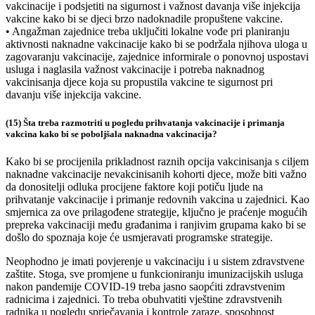
vakcinacije i podsjetiti na sigurnost i važnost davanja više injekcija
vakcine kako bi se djeci brzo nadoknadile propuštene vakcine.
• Angažman zajednice treba uključiti lokalne vođe pri planiranju
aktivnosti naknadne vakcinacije kako bi se podržala njihova uloga u
zagovaranju vakcinacije, zajednice informirale o ponovnoj uspostavi
usluga i naglasila važnost vakcinacije i potreba naknadnog
vakcinisanja djece koja su propustila vakcine te sigurnost pri
davanju više injekcija vakcine.
(15) Šta treba razmotriti u pogledu prihvatanja vakcinacije i primanja
vakcina kako bi se poboljšala naknadna vakcinacija?
Kako bi se procijenila prikladnost raznih opcija vakcinisanja s ciljem
naknadne vakcinacije nevakcinisanih kohorti djece, može biti važno
da donositelji odluka procijene faktore koji potiču ljude na
prihvatanje vakcinacije i primanje redovnih vakcina u zajednici. Kao
smjernica za ove prilagođene strategije, ključno je praćenje mogućih
prepreka vakcinaciji među građanima i ranjivim grupama kako bi se
došlo do spoznaja koje će usmjeravati programske strategije.
Neophodno je imati povjerenje u vakcinaciju i u sistem zdravstvene
zaštite. Stoga, sve promjene u funkcioniranju imunizacijskih usluga
nakon pandemije COVID-19 treba jasno saopćiti zdravstvenim
radnicima i zajednici. To treba obuhvatiti vještine zdravstvenih
radnika u pogledu sprječavanja i kontrole zaraze, sposobnost