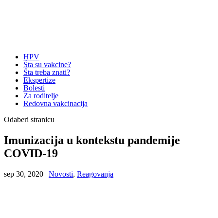
HPV
Šta su vakcine?
Šta treba znati?
Ekspertize
Bolesti
Za roditelje
Redovna vakcinacija
Odaberi stranicu
Imunizacija u kontekstu pandemije
COVID-19
sep 30, 2020
|
Novosti
,
Reagovanja