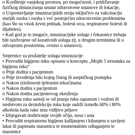
o Korištenje vanjskog prostora, po mogućnosti, i pridržavanje
fizičkog distanciranja unutar zdravstvene ustanove ili lokacije,
o Uspostavljanje imunizacijskih sesija isključivo za vakcinaciju
starijih osoba i osoba s već postojećim zdravstvenim problemima
(kao što su visok krvni pritisak, bolesti srca, respiratorne bolesti ili
dijabetes).
• Kad god je to moguće, imunizacijske usluge i čekaonice trebaju
biti razdvojene od kurativnih usluga (tj. u drugim terminima ili u
odvojenim prostorima, ovisno o ustanovi).
Smjernice za pružatelje usluga imunizacije
• Provoditi higijenu ruku opisanu u konceptu „Mojih 5 trenutaka za
higijenu ruku“
o Prije dodira s pacijentom
o Prije izvođenja bilo kojeg čistog ili aseptičkog postupka
o Nakon izloženosti tjelesnim tekućinama
o Nakon dodira s pacijentom
o Nakon dodira pacijentovog okruženja
• Higijena ruku sastoji se od pranja ruku sapunom i vodom ili
sredstvom za dezinfekciju ruku koje sadrži između 60% i 80%
alkohola kada ruke nisu vidljivo prljave
• Izbjegavati dodirivanje svojih očiju, nosa i usta
• Provoditi respiratornu higijenu kašljanjem i kihanjem u savijeni
lakat ili papirnatu maramicu te momentalnim odlaganjem te
maramice