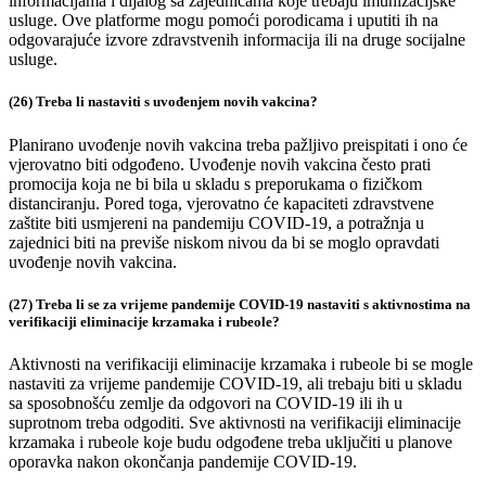
informacijama i dijalog sa zajednicama koje trebaju imunizacijske
usluge. Ove platforme mogu pomoći porodicama i uputiti ih na
odgovarajuće izvore zdravstvenih informacija ili na druge socijalne
usluge.
(26) Treba li nastaviti s uvođenjem novih vakcina?
Planirano uvođenje novih vakcina treba pažljivo preispitati i ono će
vjerovatno biti odgođeno. Uvođenje novih vakcina često prati
promocija koja ne bi bila u skladu s preporukama o fizičkom
distanciranju. Pored toga, vjerovatno će kapaciteti zdravstvene
zaštite biti usmjereni na pandemiju COVID-19, a potražnja u
zajednici biti na previše niskom nivou da bi se moglo opravdati
uvođenje novih vakcina.
(27) Treba li se za vrijeme pandemije COVID-19 nastaviti s aktivnostima na
verifikaciji eliminacije krzamaka i rubeole?
Aktivnosti na verifikaciji eliminacije krzamaka i rubeole bi se mogle
nastaviti za vrijeme pandemije COVID-19, ali trebaju biti u skladu
sa sposobnošću zemlje da odgovori na COVID-19 ili ih u
suprotnom treba odgoditi. Sve aktivnosti na verifikaciji eliminacije
krzamaka i rubeole koje budu odgođene treba uključiti u planove
oporavka nakon okončanja pandemije COVID-19.