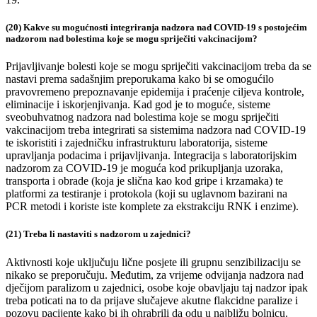
(20) Kakve su mogućnosti integriranja nadzora nad COVID-19 s postojećim
nadzorom nad bolestima koje se mogu spriječiti vakcinacijom?
Prijavljivanje bolesti koje se mogu spriječiti vakcinacijom treba da se
nastavi prema sadašnjim preporukama kako bi se omogućilo
pravovremeno prepoznavanje epidemija i praćenje ciljeva kontrole,
eliminacije i iskorjenjivanja. Kad god je to moguće, sisteme
sveobuhvatnog nadzora nad bolestima koje se mogu spriječiti
vakcinacijom treba integrirati sa sistemima nadzora nad COVID-19
te iskoristiti i zajedničku infrastrukturu laboratorija, sisteme
upravljanja podacima i prijavljivanja. Integracija s laboratorijskim
nadzorom za COVID-19 je moguća kod prikupljanja uzoraka,
transporta i obrade (koja je slična kao kod gripe i krzamaka) te
platformi za testiranje i protokola (koji su uglavnom bazirani na
PCR metodi i koriste iste komplete za ekstrakciju RNK i enzime).
(21) Treba li nastaviti s nadzorom u zajednici?
Aktivnosti koje uključuju lične posjete ili grupnu senzibilizaciju se
nikako se preporučuju. Međutim, za vrijeme odvijanja nadzora nad
dječijom paralizom u zajednici, osobe koje obavljaju taj nadzor ipak
treba poticati na to da prijave slučajeve akutne flakcidne paralize i
pozovu pacijente kako bi ih ohrabrili da odu u najbližu bolnicu.