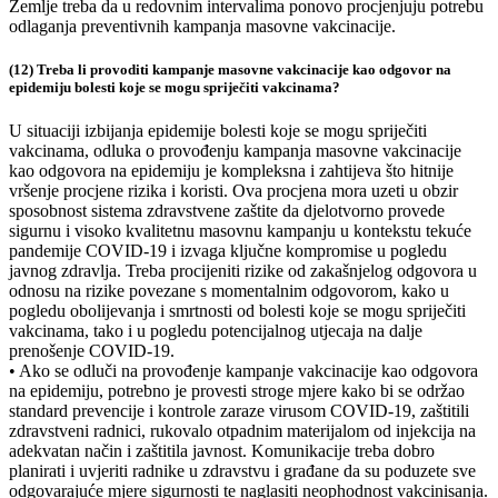
Zemlje treba da u redovnim intervalima ponovo procjenjuju potrebu
odlaganja preventivnih kampanja masovne vakcinacije.
(12) Treba li provoditi kampanje masovne vakcinacije kao odgovor na
epidemiju bolesti koje se mogu spriječiti vakcinama?
U situaciji izbijanja epidemije bolesti koje se mogu spriječiti
vakcinama, odluka o provođenju kampanja masovne vakcinacije
kao odgovora na epidemiju je kompleksna i zahtijeva što hitnije
vršenje procjene rizika i koristi. Ova procjena mora uzeti u obzir
sposobnost sistema zdravstvene zaštite da djelotvorno provede
sigurnu i visoko kvalitetnu masovnu kampanju u kontekstu tekuće
pandemije COVID-19 i izvaga ključne kompromise u pogledu
javnog zdravlja. Treba procijeniti rizike od zakašnjelog odgovora u
odnosu na rizike povezane s momentalnim odgovorom, kako u
pogledu obolijevanja i smrtnosti od bolesti koje se mogu spriječiti
vakcinama, tako i u pogledu potencijalnog utjecaja na dalje
prenošenje COVID-19.
• Ako se odluči na provođenje kampanje vakcinacije kao odgovora
na epidemiju, potrebno je provesti stroge mjere kako bi se održao
standard prevencije i kontrole zaraze virusom COVID-19, zaštitili
zdravstveni radnici, rukovalo otpadnim materijalom od injekcija na
adekvatan način i zaštitila javnost. Komunikacije treba dobro
planirati i uvjeriti radnike u zdravstvu i građane da su poduzete sve
odgovarajuće mjere sigurnosti te naglasiti neophodnost vakcinisanja.