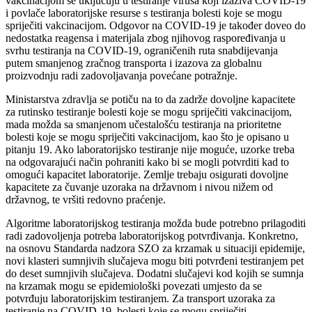
vakcinacijom se uključuju u testiranje virusa koji izaziva COVID-19
i povlače laboratorijske resurse s testiranja bolesti koje se mogu
spriječiti vakcinacijom. Odgovor na COVID-19 je također doveo do
nedostatka reagensa i materijala zbog njihovog raspoređivanja u
svrhu testiranja na COVID-19, ograničenih ruta snabdijevanja
putem smanjenog zračnog transporta i izazova za globalnu
proizvodnju radi zadovoljavanja povećane potražnje.
Ministarstva zdravlja se potiču na to da zadrže dovoljne kapacitete
za rutinsko testiranje bolesti koje se mogu spriječiti vakcinacijom,
mada možda sa smanjenom učestalošću testiranja na prioritetne
bolesti koje se mogu spriječiti vakcinacijom, kao što je opisano u
pitanju 19. Ako laboratorijsko testiranje nije moguće, uzorke treba
na odgovarajući način pohraniti kako bi se mogli potvrditi kad to
omogući kapacitet laboratorije. Zemlje trebaju osigurati dovoljne
kapacitete za čuvanje uzoraka na državnom i nivou nižem od
državnog, te vršiti redovno praćenje.
Algoritme laboratorijskog testiranja možda bude potrebno prilagoditi
radi zadovoljenja potreba laboratorijskog potvrđivanja. Konkretno,
na osnovu Standarda nadzora SZO za krzamak u situaciji epidemije,
novi klasteri sumnjivih slučajeva mogu biti potvrđeni testiranjem pet
do deset sumnjivih slučajeva. Dodatni slučajevi kod kojih se sumnja
na krzamak mogu se epidemiološki povezati umjesto da se
potvrđuju laboratorijskim testiranjem. Za transport uzoraka za
testiranje na COVID-19, bolesti koje se mogu spriječiti