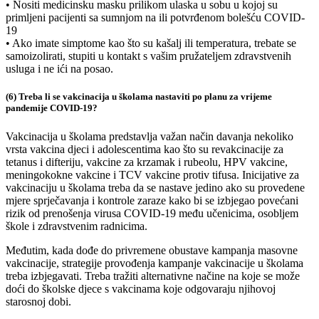
• Nositi medicinsku masku prilikom ulaska u sobu u kojoj su
primljeni pacijenti sa sumnjom na ili potvrđenom bolešću COVID-
19
• Ako imate simptome kao što su kašalj ili temperatura, trebate se
samoizolirati, stupiti u kontakt s vašim pružateljem zdravstvenih
usluga i ne ići na posao.
(6) Treba li se vakcinacija u školama nastaviti po planu za vrijeme
pandemije COVID-19?
Vakcinacija u školama predstavlja važan način davanja nekoliko
vrsta vakcina djeci i adolescentima kao što su revakcinacije za
tetanus i difteriju, vakcine za krzamak i rubeolu, HPV vakcine,
meningokokne vakcine i TCV vakcine protiv tifusa. Inicijative za
vakcinaciju u školama treba da se nastave jedino ako su provedene
mjere sprječavanja i kontrole zaraze kako bi se izbjegao povećani
rizik od prenošenja virusa COVID-19 među učenicima, osobljem
škole i zdravstvenim radnicima.
Međutim, kada dođe do privremene obustave kampanja masovne
vakcinacije, strategije provođenja kampanje vakcinacije u školama
treba izbjegavati. Treba tražiti alternativne načine na koje se može
doći do školske djece s vakcinama koje odgovaraju njihovoj
starosnoj dobi.