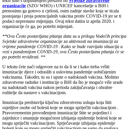
tekst smo s dopuštenjem preuzeli od
Svjetske zdravstvene
organizacije
(SZO/ WHO) i UNICEF kancelarije u BiH i
prenosimo ga gotovo u cjelosti, osim zadnje stavke koja se ticala
postojanja i proja potencijalnih vakcina protiv COVID-19 jer se ti
podaci neprestano mijenjaju. Ovaj tekst datira iz aprila 2020. i
organizacije će ga, po potrebi mijenjati.
**Ova Često postavljana pitanja data su u prilogu Vodećih principa
Svjetske zdravstvene organizacije za aktivnosti na imunizaciji za
vrijeme pandemije COVID-19 . Kako se bude razvijala situacija u
vezi s pandemijom COVID-19, ova Često postavljana pitanja će se
po potrebi revidirati. **
U tekstu ćete naći odgovore na to da li se i kako treba vršiti
imunizacije djece i odraslih u uslovima pandemije uobičajenim
vakcinama. Također, tu su i upute o nadoknadi vakcina. Molimo
zdravstvene radnike i institucije u BiH da što je moguće više urade
na nadoknadi vakcina nakon perioda zaključavanja i ohrabre
roditelje da nastave s vakcinacijom.
Imunizacija predstavlja ključnu zdravstvenu uslugu koja štiti
osjetljive osobe od bolesti koje se mogu spriječiti vakcinacijom .
Pravovremenim provođenjem imunizacije štite se pojedinci i
zajednice i smanjuje mogućnost izbijanja epidemije bolesti koje se
mogu spriječiti vakcinacijom. Sprječavanje izbijanja epidemije
bolesti koje se mogu spriječiti vakcinacijom ne samo da spašava