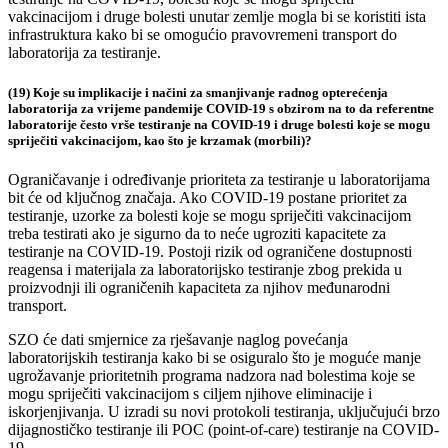
vakcinacijom i druge bolesti unutar zemlje mogla bi se koristiti ista
infrastruktura kako bi se omogućio pravovremeni transport do
laboratorija za testiranje.
(19) Koje su implikacije i načini za smanjivanje radnog opterećenja
laboratorija za vrijeme pandemije COVID-19 s obzirom na to da referentne
laboratorije često vrše testiranje na COVID-19 i druge bolesti koje se mogu
spriječiti vakcinacijom, kao što je krzamak (morbili)?
Ograničavanje i određivanje prioriteta za testiranje u laboratorijama
bit će od ključnog značaja. Ako COVID-19 postane prioritet za
testiranje, uzorke za bolesti koje se mogu spriječiti vakcinacijom
treba testirati ako je sigurno da to neće ugroziti kapacitete za
testiranje na COVID-19. Postoji rizik od ograničene dostupnosti
reagensa i materijala za laboratorijsko testiranje zbog prekida u
proizvodnji ili ograničenih kapaciteta za njihov međunarodni
transport.
SZO će dati smjernice za rješavanje naglog povećanja
laboratorijskih testiranja kako bi se osiguralo što je moguće manje
ugrožavanje prioritetnih programa nadzora nad bolestima koje se
mogu spriječiti vakcinacijom s ciljem njihove eliminacije i
iskorjenjivanja. U izradi su novi protokoli testiranja, uključujući brzo
dijagnostičko testiranje ili POC (point-of-care) testiranje na COVID-
19.