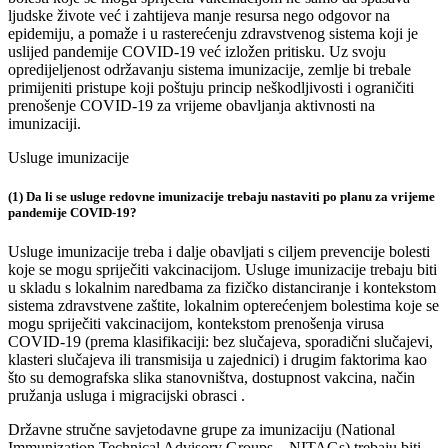
ljudske živote već i zahtijeva manje resursa nego odgovor na
epidemiju, a pomaže i u rasterećenju zdravstvenog sistema koji je
uslijed pandemije COVID-19 već izložen pritisku. Uz svoju
opredijeljenost održavanju sistema imunizacije, zemlje bi trebale
primijeniti pristupe koji poštuju princip neškodljivosti i ograničiti
prenošenje COVID-19 za vrijeme obavljanja aktivnosti na
imunizaciji.
Usluge imunizacije
(1) Da li se usluge redovne imunizacije trebaju nastaviti po planu za vrijeme
pandemije COVID-19?
Usluge imunizacije treba i dalje obavljati s ciljem prevencije bolesti
koje se mogu spriječiti vakcinacijom. Usluge imunizacije trebaju biti
u skladu s lokalnim naredbama za fizičko distanciranje i kontekstom
sistema zdravstvene zaštite, lokalnim opterećenjem bolestima koje se
mogu spriječiti vakcinacijom, kontekstom prenošenja virusa
COVID-19 (prema klasifikaciji: bez slučajeva, sporadični slučajevi,
klasteri slučajeva ili transmisija u zajednici) i drugim faktorima kao
što su demografska slika stanovništva, dostupnost vakcina, način
pružanja usluga i migracijski obrasci .
Državne stručne savjetodavne grupe za imunizaciju (National
Immunization Technical Advisory Groups – NITAGs) trebaju biti