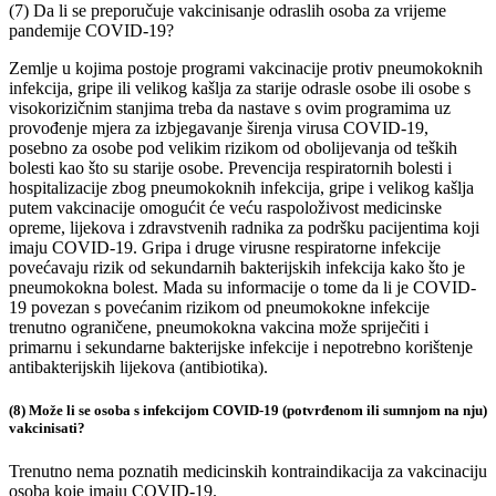
(7) Da li se preporučuje vakcinisanje odraslih osoba za vrijeme
pandemije COVID-19?
Zemlje u kojima postoje programi vakcinacije protiv pneumokoknih
infekcija, gripe ili velikog kašlja za starije odrasle osobe ili osobe s
visokorizičnim stanjima treba da nastave s ovim programima uz
provođenje mjera za izbjegavanje širenja virusa COVID-19,
posebno za osobe pod velikim rizikom od obolijevanja od teških
bolesti kao što su starije osobe. Prevencija respiratornih bolesti i
hospitalizacije zbog pneumokoknih infekcija, gripe i velikog kašlja
putem vakcinacije omogućit će veću raspoloživost medicinske
opreme, lijekova i zdravstvenih radnika za podršku pacijentima koji
imaju COVID-19. Gripa i druge virusne respiratorne infekcije
povećavaju rizik od sekundarnih bakterijskih infekcija kako što je
pneumokokna bolest. Mada su informacije o tome da li je COVID-
19 povezan s povećanim rizikom od pneumokokne infekcije
trenutno ograničene, pneumokokna vakcina može spriječiti i
primarnu i sekundarne bakterijske infekcije i nepotrebno korištenje
antibakterijskih lijekova (antibiotika).
(8) Može li se osoba s infekcijom COVID-19 (potvrđenom ili sumnjom na nju)
vakcinisati?
Trenutno nema poznatih medicinskih kontraindikacija za vakcinaciju
osoba koje imaju COVID-19.