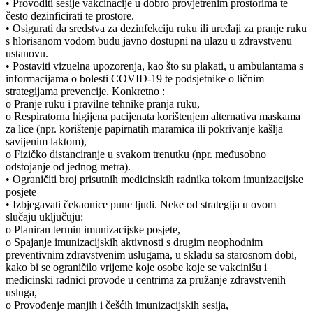
• Provoditi sesije vakcinacije u dobro provjetrenim prostorima te
često dezinficirati te prostore.
• Osigurati da sredstva za dezinfekciju ruku ili uređaji za pranje ruku
s hlorisanom vodom budu javno dostupni na ulazu u zdravstvenu
ustanovu.
• Postaviti vizuelna upozorenja, kao što su plakati, u ambulantama s
informacijama o bolesti COVID-19 te podsjetnike o ličnim
strategijama prevencije. Konkretno :
o Pranje ruku i pravilne tehnike pranja ruku,
o Respiratorna higijena pacijenata korištenjem alternativa maskama
za lice (npr. korištenje papirnatih maramica ili pokrivanje kašlja
savijenim laktom),
o Fizičko distanciranje u svakom trenutku (npr. međusobno
odstojanje od jednog metra).
• Ograničiti broj prisutnih medicinskih radnika tokom imunizacijske
posjete
• Izbjegavati čekaonice pune ljudi. Neke od strategija u ovom
slučaju uključuju:
o Planiran termin imunizacijske posjete,
o Spajanje imunizacijskih aktivnosti s drugim neophodnim
preventivnim zdravstvenim uslugama, u skladu sa starosnom dobi,
kako bi se ograničilo vrijeme koje osobe koje se vakcinišu i
medicinski radnici provode u centrima za pružanje zdravstvenih
usluga,
o Provođenje manjih i češćih imunizacijskih sesija,