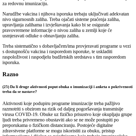
za redovnu imunizaciju.
Narudžbe vakcina i njihova isporuka trebaju uključivati adekvatan
nivo sigurnosnih zaliha. Treba ojačati sisteme praćenja zaliha,
upravljanja zalihama i izvještavanja kako bi se osigurale
pravovremene informacije o nivou zaliha u zemlji koje će
usmjeravati odluke o obnavljanju zaliha.
Treba sistematično s dobavljačem/ima provjeravati programe u vezi
s dostupnošću vakcina i rasporedom isporuke, te uskladiti
raspoloživost i raspodjelu budžetskih sredstava s tim rasporedom
isporuka.
Razno
(25) Da li druge aktivnosti poput obuka o imunizaciji i anketa o pokrivenosti
treba da se nastave?
Aktivnosti koje podupiru programe imunizacije treba pažljivo
razmotriti s obzirom na rizik od daljeg pogoršavanja transmisije
virusa COVID-19. Obuke uz fizičko prisustvo koje okupljaju grupe
ljudi treba privremeno obustaviti ako se ne može postupiti po
preporukama o fizičkom distanciranju. Postojeće digitalne
zdravstvene platforme se mogu iskoristiti za obuku, pristup