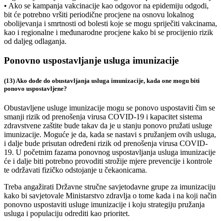
• Ako se kampanja vakcinacije kao odgovor na epidemiju odgodi,
bit će potrebno vršiti periodične procjene na osnovu lokalnog
obolijevanja i smrtnosti od bolesti koje se mogu spriječiti vakcinama,
kao i regionalne i međunarodne procjene kako bi se procijenio rizik
od daljeg odlaganja.
Ponovno uspostavljanje usluga imunizacije
(13) Ako dođe do obustavljanja usluga imunizacije, kada one mogu biti
ponovo uspostavljene?
Obustavljene usluge imunizacije mogu se ponovo uspostaviti čim se
smanji rizik od prenošenja virusa COVID-19 i kapacitet sistema
zdravstvene zaštite bude takav da je u stanju ponovo pružati usluge
imunizacije. Moguće je da, kada se nastavi s pružanjem ovih usluga,
i dalje bude prisutan određeni rizik od prenošenja virusa COVID-
19. U početnim fazama ponovnog uspostavljanja usluga imunizacije
će i dalje biti potrebno provoditi strožije mjere prevencije i kontrole
te održavati fizičko odstojanje u čekaonicama.
Treba angažirati Državne stručne savjetodavne grupe za imunizaciju
kako bi savjetovale Ministarstvo zdravlja o tome kada i na koji način
ponovno uspostaviti usluge imunizacije i koju strategiju pružanja
usluga i populaciju odrediti kao prioritet.