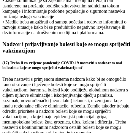
• Jasne komunikacije sa zajednicama i medijima trebaju biti
usmjerene na pružanje podrške zdravstvenim radnicima tokom
kampanje i informiranje podobne populacije o sigurnom nastavku
pružanja usluga vakcinacije
• Medije treba angažirati od samog početka i redovno informirati o
razvoju situacije kako bi se preduhitrilo negativno izvještavanje ili
dezinformacije na društvenim medijima i platformama.
Nadzor i prijavljivanje bolesti koje se mogu spriječiti
vakcinacijom
(17) Treba li za vrijeme pandemije COVID-19 nastaviti s nadzorom nad
bolestima koje se mogu spriječiti vakcinacijom?
Treba nastaviti s primjenom sistema nadzora kako bi se omogućilo
rano otkrivanje i liječenje bolesti koje se mogu spriječiti
vakcinacijom, barem za bolesti koje podliježu globalnom nadzoru s
ciljem njihove eliminacije i iskorjenjivanja: dječiju paralizu,
krzamak, novorođenački (neonatalni) tetanus i, u zemljama koje
imaju regionalne ciljeve eliminacije, rubeolu. Zemlje također trebaju
odrediti prioritete u nadzoru bolesti koje se mogu spriječiti
vakcinacijom, a koje imaju epidemijski potencijal: gripa,
meningokokna bolest, žuta groznica, tifus, kolera i difterija . Treba
nastaviti s kontinuiranim nadzorom ostalih bolesti koje se mogu
spriječiti vakcinacijom koliko god je to moguće.