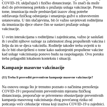
COVID-19, uključujući i fizičko distanciranje. To znači da može
doći do privremenog prekida u pružanju usluga vakcinacije. Prema
tome, imunizacija može predstavljati izazov zbog potrebe
održavanja fizičkog odstojanja i smanjenja gužvi u zdravstvenim
ustanovama. U tim slučajevima, bit će važno savjetovati roditeljima
da imunizaciju djece obave čim se nastavi pružanje usluga
vakcinacije.
U ovim interakcijama s roditeljima i zajednicama, važno je saslušati
ih i uvažiti njihove razloge za zabrinutost zbog propuštenih vakcina i
želju da im se djeca vakcinišu. Roditelje također treba uvjeriti u to
da će biti obaviješteni o tome kako nadomjestiti propuštene vakcine
kad usluge vakcinisanja ponovo budu na raspolaganju. Ovu poruku
treba prilagoditi lokalnom kontekstu i situaciji.
Kampanje masovne vakcinacije
(11) Treba li provoditi preventivne kampanje masovne vakcinacije?
Na osnovu onoga što je trenutno poznato o načinima prenošenja
COVID-19 i preporučenim preventivnim mjerama fizičkog
distanciranja, preporučuje se privremeno obustavljanje preventivnih
kampanja masovnog vakcinisanja zbog povećanog rizika od
poticanja veće cirkulacije virusa koji izaziva COVID-19 u zajednici.