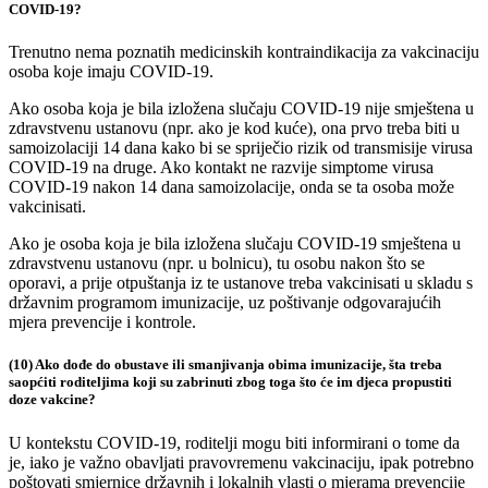
COVID-19?
Trenutno nema poznatih medicinskih kontraindikacija za vakcinaciju
osoba koje imaju COVID-19.
Ako osoba koja je bila izložena slučaju COVID-19 nije smještena u
zdravstvenu ustanovu (npr. ako je kod kuće), ona prvo treba biti u
samoizolaciji 14 dana kako bi se spriječio rizik od transmisije virusa
COVID-19 na druge. Ako kontakt ne razvije simptome virusa
COVID-19 nakon 14 dana samoizolacije, onda se ta osoba može
vakcinisati.
Ako je osoba koja je bila izložena slučaju COVID-19 smještena u
zdravstvenu ustanovu (npr. u bolnicu), tu osobu nakon što se
oporavi, a prije otpuštanja iz te ustanove treba vakcinisati u skladu s
državnim programom imunizacije, uz poštivanje odgovarajućih
mjera prevencije i kontrole.
(10) Ako dođe do obustave ili smanjivanja obima imunizacije, šta treba
saopćiti roditeljima koji su zabrinuti zbog toga što će im djeca propustiti
doze vakcine?
U kontekstu COVID-19, roditelji mogu biti informirani o tome da
je, iako je važno obavljati pravovremenu vakcinaciju, ipak potrebno
poštovati smjernice državnih i lokalnih vlasti o mjerama prevencije