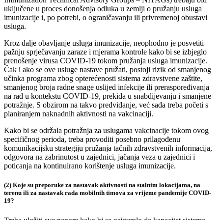
uključene u proces donošenja odluka u zemlji o pružanju usluga
imunizacije i, po potrebi, o ograničavanju ili privremenoj obustavi
usluga.
Kroz dalje obavljanje usluga imunizacije, neophodno je posvetiti
pažnju sprječavanju zaraze i mjerama kontrole kako bi se izbjeglo
prenošenje virusa COVID-19 tokom pružanja usluga imunizacije.
Čak i ako se ove usluge nastave pružati, postoji rizik od smanjenog
učinka programa zbog opterećenosti sistema zdravstvene zaštite,
smanjenog broja radne snage uslijed infekcije ili preraspoređivanja
na rad u kontekstu COVID-19, prekida u snabdijevanju i smanjene
potražnje. S obzirom na takvo predviđanje, već sada treba početi s
planiranjem naknadnih aktivnosti na vakcinaciji.
Kako bi se održala potražnja za uslugama vakcinacije tokom ovog
specifičnog perioda, treba provoditi posebno prilagođenu
komunikacijsku strategiju pružanja tačnih zdravstvenih informacija,
odgovora na zabrinutost u zajednici, jačanja veza u zajednici i
poticanja na kontinuirano korištenje usluga imunizacije.
(2) Koje su preporuke za nastavak aktivnosti na stalnim lokacijama, na
terenu ili za nastavak rada mobilnih timova za vrijeme pandemije COVID-
19?