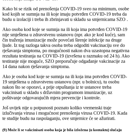
Kako bi se rizik od prenošenja COVID-19 sveo na minimum, osobe
kod kojih se sumnja na ili koje imaju potvrđen COVID-19 treba da
budu u izolaciji i treba ih zbrinjavati u skladu sa smjernicama SZO .
Ako osoba kod koje se sumnja na ili koja ima potvrđen COVID-19
nije smještena u zdravstvenu ustanovu (npr. ako je kod kuće), sam
čin traženja imunizacije može povećati širenje infekcije na druge
ljude. Iz tog razloga takva osoba treba odgoditi vakcinaciju sve do
rješavanja simptoma, po mogućnosti nakon dva uzastopna negativna
rezultata testiranja na COVID-19 (izvršena u razmaku od 24 h). Ako
testiranje nije moguće, SZO preporučuje odgađanje vakcinacije za
14 dana nakon rješavanja simptoma.
Ako je osoba kod koje se sumnja na ili koja ima potvrđen COVID-
19 smještena u zdravstvenu ustanovu (npr. u bolnicu), tu osobu
nakon što se oporavi, a prije otpuštanja iz te ustanove treba
vakcinisati u skladu s državnim programom imunizacije, uz
poštivanje odgovarajućih mjera prevencije i kontrole.
Još uvijek nije u potpunosti poznato koliko vremenski traje
izlučivanja virusa i mogućnost prenošenja virusa COVID-19. Kada
te studije budu na raspolaganju, ove smjernice će se ažurirati.
(9) Može li se vakcinisati osoba koja je bila izložena (u kontaktu) slučaju