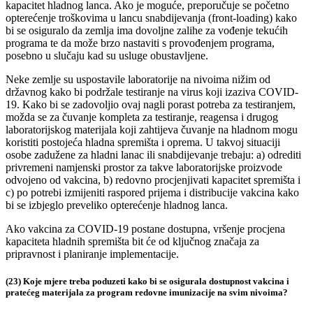
kapacitet hladnog lanca. Ako je moguće, preporučuje se početno
opterećenje troškovima u lancu snabdijevanja (front-loading) kako
bi se osiguralo da zemlja ima dovoljne zalihe za vođenje tekućih
programa te da može brzo nastaviti s provođenjem programa,
posebno u slučaju kad su usluge obustavljene.
Neke zemlje su uspostavile laboratorije na nivoima nižim od
državnog kako bi podržale testiranje na virus koji izaziva COVID-
19. Kako bi se zadovoljio ovaj nagli porast potreba za testiranjem,
možda se za čuvanje kompleta za testiranje, reagensa i drugog
laboratorijskog materijala koji zahtijeva čuvanje na hladnom mogu
koristiti postojeća hladna spremišta i oprema. U takvoj situaciji
osobe zadužene za hladni lanac ili snabdijevanje trebaju: a) odrediti
privremeni namjenski prostor za takve laboratorijske proizvode
odvojeno od vakcina, b) redovno procjenjivati kapacitet spremišta i
c) po potrebi izmijeniti raspored prijema i distribucije vakcina kako
bi se izbjeglo preveliko opterećenje hladnog lanca.
Ako vakcina za COVID-19 postane dostupna, vršenje procjena
kapaciteta hladnih spremišta bit će od ključnog značaja za
pripravnost i planiranje implementacije.
(23) Koje mjere treba poduzeti kako bi se osigurala dostupnost vakcina i
pratećeg materijala za program redovne imunizacije na svim nivoima?