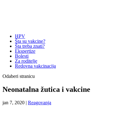
HPV
Šta su vakcine?
Šta treba znati?
Ekspertize
Bolesti
Za roditelje
Redovna vakcinacija
Odaberi stranicu
Neonatalna žutica i vakcine
jan 7, 2020
|
Reagovanja