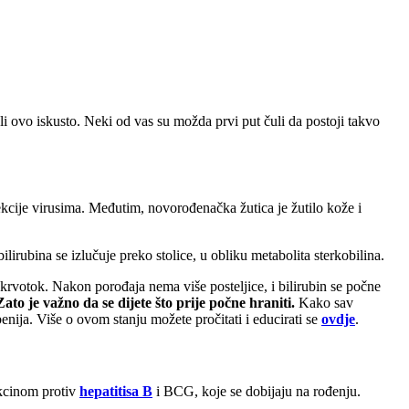
i ovo iskusto. Neki od vas su možda prvi put čuli da postoji takvo
kcije virusima. Međutim, novorođenačka žutica je žutilo kože i
lirubina se izlučuje preko stolice, u obliku metabolita sterkobilina.
in krvotok. Nakon porođaja nema više posteljice, i bilirubin se počne
ato je važno da se dijete što prije počne hraniti.
Kako sav
benija. Više o ovom stanju možete pročitati i educirati se
ovdje
.
akcinom protiv
hepatitisa B
i BCG, koje se dobijaju na rođenju.