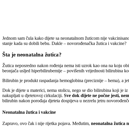
Jednom sam čula kako dijete sa neonatalnom žuticom nije vakcinisano.
stanje kada su dobili bebu. Dakle – novorođenačka žutica i vakcine?
Šta je neonatalna žutica?
Žutica neposredno nakon rođenja nema isti uzrok kao ona na koju obič
beonjača usljed hiperbilirubemije – povišenih vrijednosti bilirubina ko
Bilirubin je produkt raspadanja hemoglobina (preciznije – hema), a jetr
Dok je dijete u materici, nema stolicu, nego se dio bilirubina koji je i
nakupljati u djetetovoj cirkulaciji.
Sve dok dijete ne počne jesti, nem
bilirubin nakon porođaja djeteta dospijeva u nezrelu jetru novorođenčet
Neonatalna žutica i vakcine
Zapravo, ovo čak i nije rijetka pojava. Međutim,
neonatalna žutica n