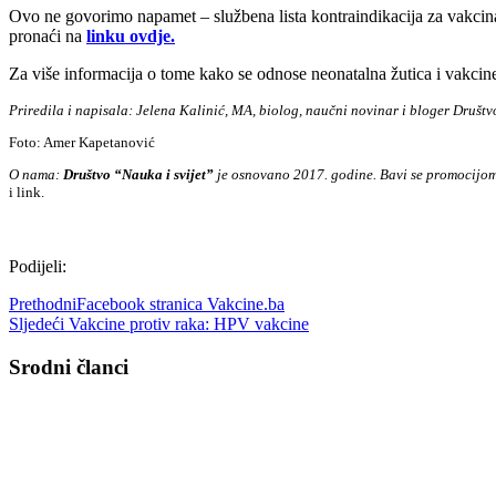
Ovo ne govorimo napamet – službena lista kontraindikacija za vakcinac
pronaći na
linku ovdje.
Za više informacija o tome kako se odnose neonatalna žutica i vakcine,
Priredila i napisala: Jelena Kalinić, MA, biolog, naučni novinar i bloger Društ
Foto: Amer Kapetanović
O nama:
Društvo “Nauka i svijet”
je osnovano 2017. godine. Bavi se promocijom 
i link.
Podijeli:
Prethodni
Facebook stranica Vakcine.ba
Sljedeći
Vakcine protiv raka: HPV vakcine
Srodni članci