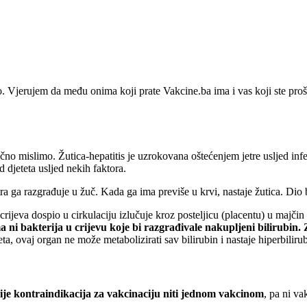
 Vjerujem da među onima koji prate Vakcine.ba ima i vas koji ste prošl
no mislimo. Žutica-hepatitis je uzrokovana oštećenjem jetre usljed infe
d djeteta usljed nekih faktora.
a ga razgrađuje u žuč. Kada ga ima previše u krvi, nastaje žutica. Dio bi
z crijeva dospio u cirkulaciju izlučuje kroz posteljicu (placentu) u majč
a ni bakterija u crijevu koje bi razgrađivale nakupljeni bilirubin. Z
a, ovaj organ ne može metabolizirati sav bilirubin i nastaje hiperbiliru
ije kontraindikacija za vakcinaciju niti jednom vakcinom
, pa ni v