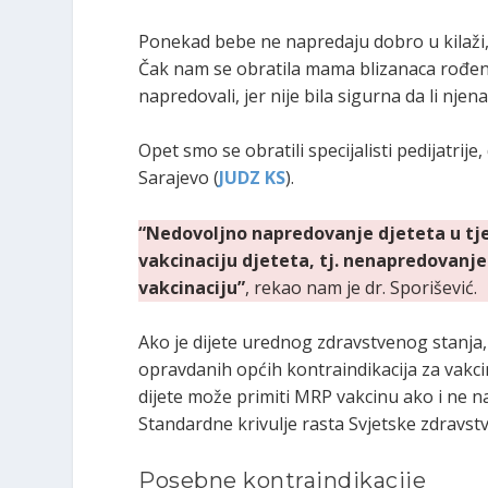
Ponekad bebe ne napredaju dobro u kilaži, 
Čak nam se obratila mama blizanaca rođeni
napredovali, jer nije bila sigurna da li nj
Opet smo se obratili specijalisti pedijatri
Sarajevo (
JUDZ KS
).
“Nedovoljno napredovanje djeteta u tje
vakcinaciju djeteta, tj. nenapredovanje
vakcinaciju”
, rekao nam je dr. Sporišević.
Ako je dijete urednog zdravstvenog stanja,
opravdanih općih kontraindikacija za vakci
dijete može primiti MRP vakcinu ako i ne napr
Standardne krivulje rasta Svjetske zdravst
Posebne kontraindikacije