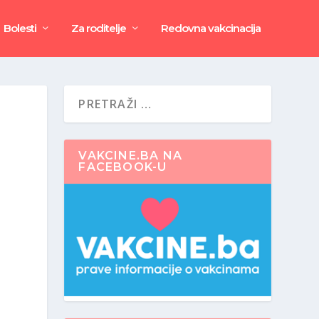
Bolesti
Za roditelje
Redovna vakcinacija
VAKCINE.BA NA
FACEBOOK-U