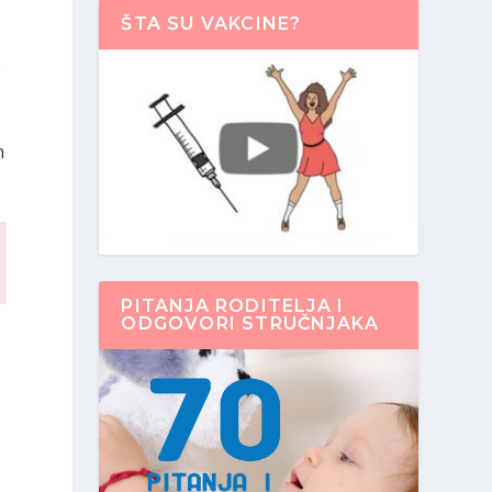
ŠTA SU VAKCINE?
o
n
a
PITANJA RODITELJA I
ODGOVORI STRUČNJAKA