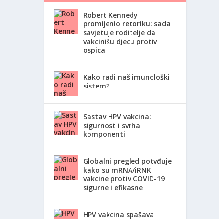
Robert Kennedy
promijenio retoriku: sada
savjetuje roditelje da
vakcinišu djecu protiv
ospica
Kako radi naš imunološki
sistem?
Sastav HPV vakcina:
sigurnost i svrha
komponenti
Globalni pregled potvđuje
kako su mRNA/iRNK
vakcine protiv COVID-19
sigurne i efikasne
HPV vakcina spašava