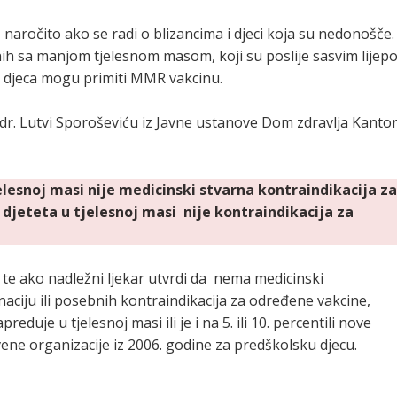
naročito ako se radi o blizancima i djeci koja su nedonošče.
h sa manjom tjelesnom masom, koji su poslije sasvim lijep
ena djeca mogu primiti MMR vakcinu.
je, dr. Lutvi Sporoševiću iz Javne ustanove Dom zdravlja Kanto
lesnoj masi nije medicinski stvarna kontraindikacija z
 djeteta u tjelesnoj masi nije kontraindikacija za
 te ako nadležni ljekar utvrdi da nema medicinski
naciju ili posebnih kontraindikacija za određene vakcine,
eduje u tjelesnoj masi ili je i na 5. ili 10. percentili nove
vene organizacije iz 2006. godine za predškolsku djecu.