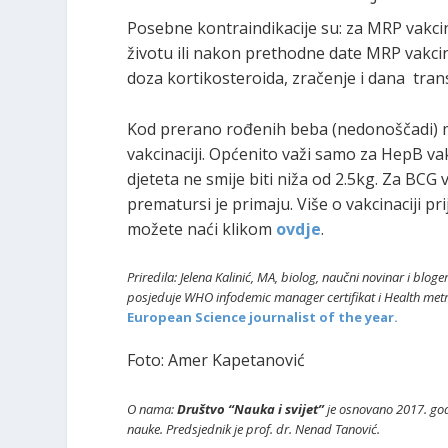
Posebne kontraindikacije su: za MRP vakcin
životu ili nakon prethodne date MRP vakcine
doza kortikosteroida, zračenje i dana transf
Kod prerano rođenih beba (nedonoščadi) m
vakcinaciji. Općenito važi samo za HepB va
djeteta ne smije biti niža od 2.5kg. Za BCG
prematursi je primaju. Više o vakcinaciji p
možete naći klikom
ovdje
.
Priredila: Jelena Kalinić, MA, biolog, naučni novinar i blo
posjeduje WHO infodemic manager certifikat i Health metr
European Science journalist of the year.
Foto: Amer Kapetanović
O nama:
Društvo “Nauka i svijet”
je osnovano 2017. god
nauke. Predsjednik je prof. dr. Nenad Tanović.