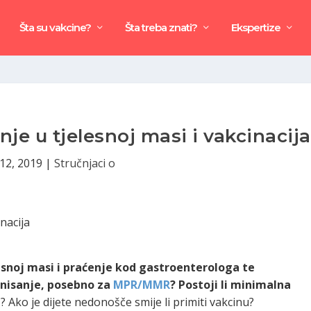
Šta su vakcine?
Šta treba znati?
Ekspertize
e u tjelesnoj masi i vakcinacija
12, 2019
|
Stručnjaci o
esnoj masi i praćenje kod gastroenterologa te
inisanje, posebno za
MPR/MMR
? Postoji li minimalna
a
? Ako je dijete nedonošče smije li primiti vakcinu?