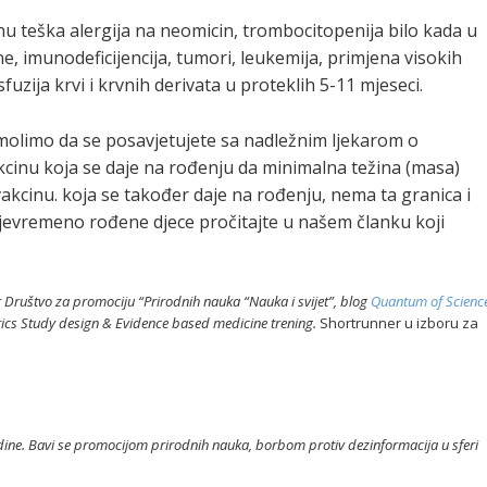
u teška alergija na neomicin, trombocitopenija bilo kada u
, imunodeficijencija, tumori, leukemija, primjena visokih
uzija krvi i krvnih derivata u proteklih 5-11 mjeseci.
olimo da se posavjetujete sa nadležnim ljekarom o
kcinu koja se daje na rođenju da minimalna težina (masa)
 vakcinu. koja se također daje na rođenju, nema ta granica i
rijevremeno rođene djece pročitajte u našem članku koji
ger Društvo za promociju “Prirodnih nauka “Nauka i svijet”, blog
Quantum of Scienc
ics Study design & Evidence based medicine trening.
Shortrunner u izboru za
ine. Bavi se promocijom prirodnih nauka, borbom protiv dezinformacija u sferi