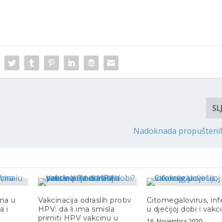
SL
Nadoknada propuštenih
na u
Vakcinacija odraslih protiv
Citomegalovirus, inf
a i
HPV: da li ima smisla
u dječijoj dobi i vakc
primiti HPV vakcinu u
16. Novembra 2020.