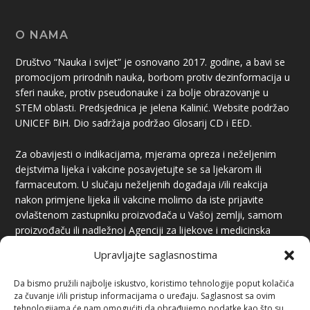
O NAMA
Društvo “Nauka i svijet” je osnovano 2017. godine, a bavi se
promocijom prirodnih nauka, borbom protiv dezinformacija u
sferi nauke, protiv pseudonauke i za bolje obrazovanje u
STEM oblasti. Predsjednica je jelena Kalinić. Website podržao
UNICEF BiH. Dio sadržaja podržao Glosarij CD i EED.
Za obavijesti o indikacijama, mjerama opreza i neželjenim
dejstvima lijeka i vakcine posavjetujte se sa ljekarom ili
farmaceutom. U slučaju neželjenih događaja i/ili reakcija
nakon primjene lijeka ili vakcine molimo da iste prijavite
ovlaštenom zastupniku proizvođača u Vašoj zemlji, samom
proizvođaču ili nadležnoj Agenciji za lijekove i medicinska
sredstva.
Upravljajte saglasnostima
Da bismo pružili najbolje iskustvo, koristimo tehnologije poput kolačića
za čuvanje i/ili pristup informacijama o uređaju. Saglasnost sa ovim
tehnologijama će nam omogućiti da obrađujemo podatke kao što su