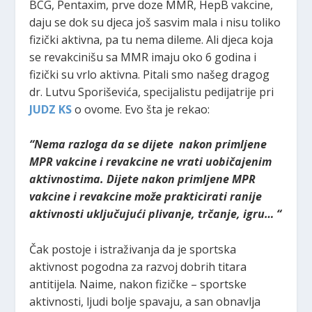
BCG, Pentaxim, prve doze MMR, HepB vakcine,
daju se dok su djeca još sasvim mala i nisu toliko
fizički aktivna, pa tu nema dileme. Ali djeca koja
se revakcinišu sa MMR imaju oko 6 godina i
fizički su vrlo aktivna. Pitali smo našeg dragog
dr. Lutvu Sporiševića, specijalistu pedijatrije pri
JUDZ KS
o ovome. Evo šta je rekao:
“Nema razloga da se dijete nakon primljene
MPR vakcine i revakcine ne vrati uobičajenim
aktivnostima. Dijete nakon primljene MPR
vakcine i revakcine može prakticirati ranije
aktivnosti uključujući plivanje, trčanje, igru… “
Čak postoje i istraživanja da je sportska
aktivnost pogodna za razvoj dobrih titara
antitijela. Naime, nakon fizičke – sportske
aktivnosti, ljudi bolje spavaju, a san obnavlja