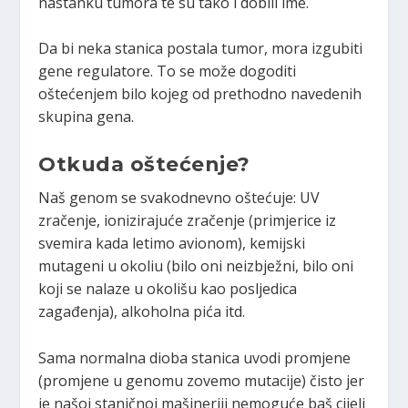
nastanku tumora te su tako i dobili ime.
Da bi neka stanica postala tumor, mora izgubiti
gene regulatore. To se može dogoditi
oštećenjem bilo kojeg od prethodno navedenih
skupina gena.
Otkuda oštećenje?
Naš genom se svakodnevno oštećuje: UV
zračenje, ionizirajuće zračenje (primjerice iz
svemira kada letimo avionom), kemijski
mutageni u okoliu (bilo oni neizbježni, bilo oni
koji se nalaze u okolišu kao posljedica
zagađenja), alkoholna pića itd.
Sama normalna dioba stanica uvodi promjene
(promjene u genomu zovemo mutacije) čisto jer
je našoj staničnoj mašineriji nemoguće baš cijeli