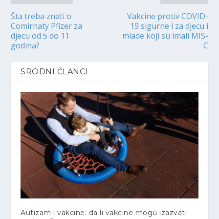
Šta treba znati o
Vakcine protiv COVID-
Comirnaty Pfizer za
19 sigurne i za djecu i
djecu od 5 do 11
mlade koji su imali MIS-
godina?
C
SRODNI ČLANCI
Autizam i vakcine: da li vakcine mogu izazvati