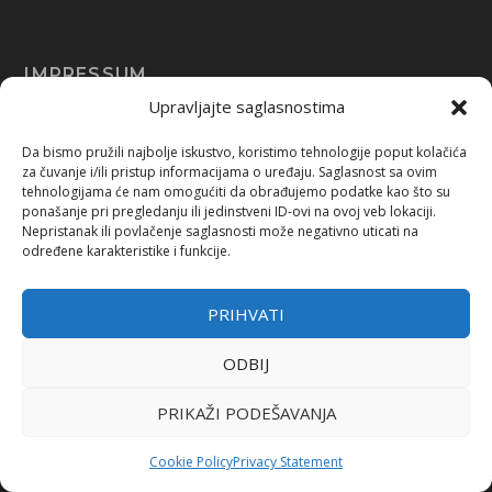
IMPRESSUM
Upravljajte saglasnostima
Urednica: Jelena Kalinić, MA, biolog, naučni novinar, sci-com i
bloger Društvo za promociju “Prirodnih nauka “Nauka i svijet”,
Da bismo pružili najbolje iskustvo, koristimo tehnologije poput kolačića
dobitnica EurekaAlert (AAAS) Felowship 2020. za naučne
za čuvanje i/ili pristup informacijama o uređaju. Saglasnost sa ovim
novinare.
tehnologijama će nam omogućiti da obrađujemo podatke kao što su
ponašanje pri pregledanju ili jedinstveni ID-ovi na ovoj veb lokaciji.
Nepristanak ili povlačenje saglasnosti može negativno uticati na
in
**
@
*********
ri.ba
određene karakteristike i funkcije.
PRIHVATI
ODBIJ
PRIKAŽI PODEŠAVANJA
O NAMA
Društvo “Nauka i svijet” je osnovano 2017. godine, a bavi se
Cookie Policy
Privacy Statement
promocijom prirodnih nauka, borbom protiv dezinformacija u