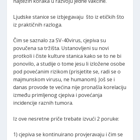
najtežih koraka u razvoju jedne vakcine.
Ljudske stanice se izbjegavaju što iz etičkih što
iz praktičnih razloga.
Čim se saznalo za SV-40virus, cjepiva su
povučena sa tržišta. Ustanovljeni su novi
protkoli i čiste kulture stanica kako se to ne bi
ponovilo, a studije o tome jesu li izložene osobe
pod povećanim rizikom (prisjetite se, radi se o
majmunskom virusu, ne humanom). Još se i
danas provode te većina nije pronašla korelaciju
između primljenog cjepiva i povećanja
incidencije raznih tumora.
Iz ove nesretne priče trebate izvući 2 poruke:
1) cjepiva se kontinuirano provjeravaju i čim se