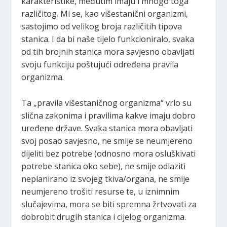
karakteristike, međutim imaju i mnogo toga
različitog. Mi se, kao višestanični organizmi,
sastojimo od velikog broja različitih tipova
stanica. I da bi naše tijelo funkcioniralo, svaka
od tih brojnih stanica mora savjesno obavljati
svoju funkciju poštujući određena pravila
organizma.
Ta „pravila višestaničnog organizma“ vrlo su
slična zakonima i pravilima kakve imaju dobro
uređene države. Svaka stanica mora obavljati
svoj posao savjesno, ne smije se neumjereno
dijeliti bez potrebe (odnosno mora osluškivati
potrebe stanica oko sebe), ne smije odlaziti
neplanirano iz svojeg tkiva/organa, ne smije
neumjereno trošiti resurse te, u iznimnim
slučajevima, mora se biti spremna žrtvovati za
dobrobit drugih stanica i cijelog organizma.