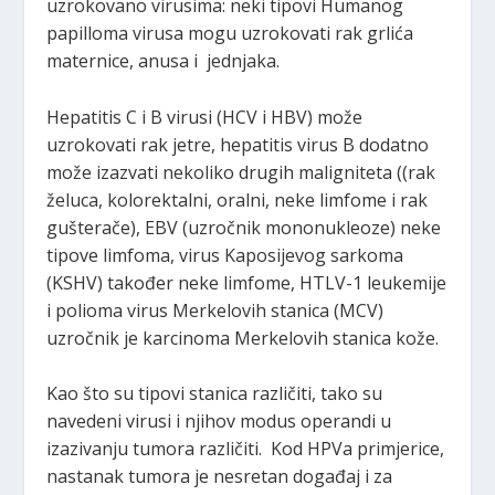
uzrokovano virusima: neki tipovi Humanog
papilloma virusa mogu uzrokovati rak grlića
maternice, anusa i jednjaka.
Hepatitis C i B virusi (HCV i HBV) može
uzrokovati rak jetre, hepatitis virus B dodatno
može izazvati nekoliko drugih maligniteta ((rak
želuca, kolorektalni, oralni, neke limfome i rak
gušterače), EBV (uzročnik mononukleoze) neke
tipove limfoma, virus Kaposijevog sarkoma
(KSHV) također neke limfome, HTLV-1 leukemije
i polioma virus Merkelovih stanica (MCV)
uzročnik je karcinoma Merkelovih stanica kože.
Kao što su tipovi stanica različiti, tako su
navedeni virusi i njihov modus operandi u
izazivanju tumora različiti. Kod HPVa primjerice,
nastanak tumora je nesretan događaj i za