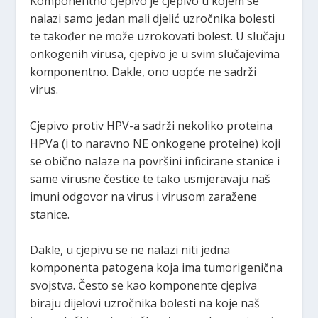
Komponentno cjepivo je cjepivo u kojem se
nalazi samo jedan mali djelić uzročnika bolesti
te također ne može uzrokovati bolest. U slučaju
onkogenih virusa, cjepivo je u svim slučajevima
komponentno. Dakle, ono uopće ne sadrži
virus.
Cjepivo protiv HPV-a sadrži nekoliko proteina
HPVa (i to naravno NE onkogene proteine) koji
se obično nalaze na površini inficirane stanice i
same virusne čestice te tako usmjeravaju naš
imuni odgovor na virus i virusom zaražene
stanice.
Dakle, u cjepivu se ne nalazi niti jedna
komponenta patogena koja ima tumorigenična
svojstva. Često se kao komponente cjepiva
biraju dijelovi uzročnika bolesti na koje naš