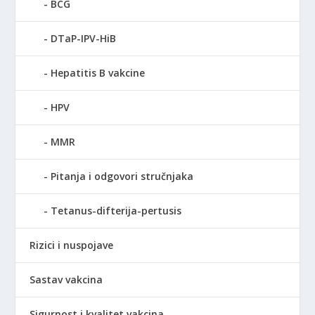
BCG
DTaP-IPV-HiB
Hepatitis B vakcine
HPV
MMR
Pitanja i odgovori stručnjaka
Tetanus-difterija-pertusis
Rizici i nuspojave
Sastav vakcina
Sigurnost i kvalitet vakcina