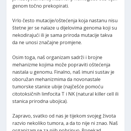
genom točno prekopirati.
Vrlo često mutacije/oštećenja koja nastanu nisu
štetne jer se nalaze u dijelovima genoma koji su
nekodirajući ili je sama priroda mutacije takva
da ne unosi značajne promjene.
Osim toga, naš organizam sadrži i brojne
mehanizme kojima može popraviti oštećenja
nastala u genomu. Finalno, naš imuni sustav je
oboružan mehanizmima da novonastale
tumorske stanice ubije (najčešće pomoću
citotoksičnih limfocita T i NK (natural killer cell ili
stanica prirodna ubojica).
Zapravo, svatko od nas je tijekom svojeg života
razvio nekoliko tumora, a da to nije ni znao. Naš
organizam se za njih pobrinuo. Ponekad,