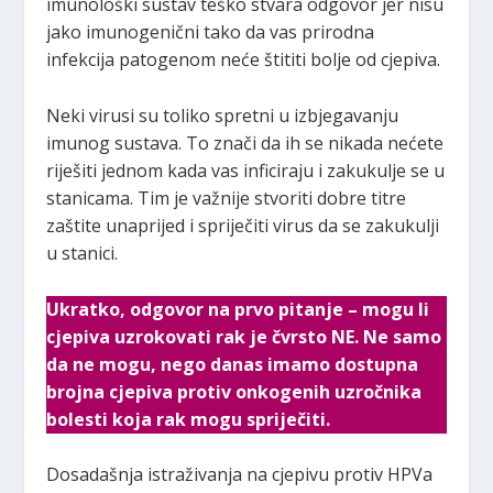
imunološki sustav teško stvara odgovor jer nisu
jako imunogenični tako da vas prirodna
infekcija patogenom neće štititi bolje od cjepiva.
Neki virusi su toliko spretni u izbjegavanju
imunog sustava. To znači da ih se nikada nećete
riješiti jednom kada vas inficiraju i zakukulje se u
stanicama. Tim je važnije stvoriti dobre titre
zaštite unaprijed i spriječiti virus da se zakukulji
u stanici.
Ukratko, odgovor na prvo pitanje – mogu li
cjepiva uzrokovati rak je čvrsto NE. Ne samo
da ne mogu, nego danas imamo dostupna
brojna cjepiva protiv onkogenih uzročnika
bolesti koja rak mogu spriječiti.
Dosadašnja istraživanja na cjepivu protiv HPVa