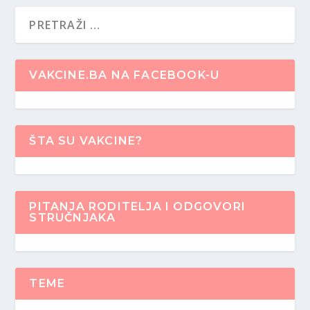
VAKCINE.BA NA FACEBOOK-U
ŠTA SU VAKCINE?
PITANJA RODITELJA I ODGOVORI
STRUČNJAKA
TEME