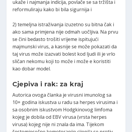
ukaže i najmanja indicija, povlače se sa tržišta i
reformuliraju kako bi bila sigurnija i
2) temeljna istraživanja izuzetno su bitna čak i
ako sama primjena nije odmah uočljiva. Na prvu
se čini bedasto trošiti vrijeme ispitujući
majmunski virus, a kasnije se može pokazati da
taj virus može izazvati bolest kod ljudi ili je vrlo
sličan nekomu koji to može i može e koristiti
kao dobar model.
Cjepiva i rak: za kraj
Autorica ovoga članka je virusni imunolog sa
10+ godina iskustva u radu sa herpes virusima i
sa osobnim iskustvom Hodgkinovog limfoma
kojeg je dobila od EBV virusa (vrsta herpes
virusa) kojeg nije ni znala da ima. Tijekom
šestomjesečne kemoterapije cijepila se protiv