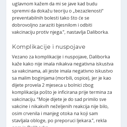
uglavnom kažem da mi se jave kad budu
spremni da dokažu teoriju o „bezazlenosti“
preventabilnih bolesti tako što će se
dobrovoljno zaraziti bjesnilom i odbiti
vakcinaciju protiv njega.”, nastavlja Daliborka.
Komplikacije i nuspojave
Vezano za komplikacije i nuspojave, Daliborka
kaže kako nije imala nikakva negativna iskustva
sa vakcinama, ali jeste imala negativno iskustvo
sa malim boginjama (morbili, ospice), jer je kao
dijete provela 2 mjeseca u bolnici zbog
komplikacija pošto je inficirana prije termina za
vakcinaciju. “Moje dijete je do sad primilo sve
vakcine i nikakvih neželjenih reakcija nije bilo,
osim crvenila i manjeg otoka na koji sam
stavljala obloge, po preporuci ljekara.”, rekla