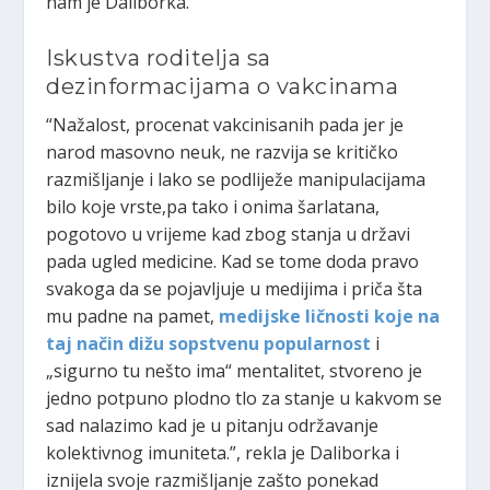
nam je Daliborka.
Iskustva roditelja sa
dezinformacijama o vakcinama
“Nažalost, procenat vakcinisanih pada jer je
narod masovno neuk, ne razvija se kritičko
razmišljanje i lako se podliježe manipulacijama
bilo koje vrste,pa tako i onima šarlatana,
pogotovo u vrijeme kad zbog stanja u državi
pada ugled medicine. Kad se tome doda pravo
svakoga da se pojavljuje u medijima i priča šta
mu padne na pamet,
medijske ličnosti koje na
taj način dižu sopstvenu popularnost
i
„sigurno tu nešto ima“ mentalitet, stvoreno je
jedno potpuno plodno tlo za stanje u kakvom se
sad nalazimo kad je u pitanju održavanje
kolektivnog imuniteta.”, rekla je Daliborka i
iznijela svoje razmišljanje zašto ponekad