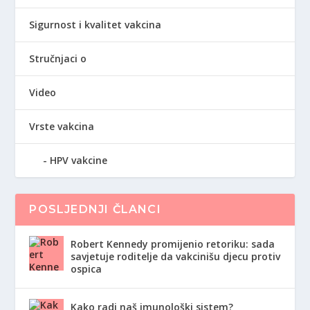
Sigurnost i kvalitet vakcina
Stručnjaci o
Video
Vrste vakcina
HPV vakcine
POSLJEDNJI ČLANCI
Robert Kennedy promijenio retoriku: sada
savjetuje roditelje da vakcinišu djecu protiv
ospica
Kako radi naš imunološki sistem?