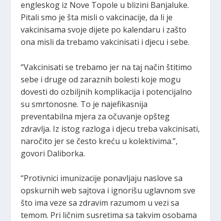
engleskog iz Nove Topole u blizini Banjaluke.
Pitali smo je šta misli o vakcinacije, da li je
vakcinisama svoje dijete po kalendaru i zašto
ona misli da trebamo vakcinisati i djecu i sebe.
“Vakcinisati se trebamo jer na taj način štitimo
sebe i druge od zaraznih bolesti koje mogu
dovesti do ozbiljnih komplikacija i potencijalno
su smrtonosne. To je najefikasnija
preventabilna mjera za očuvanje opšteg
zdravlja. Iz istog razloga i djecu treba vakcinisati,
naročito jer se često kreću u kolektivima.”,
govori Daliborka.
“Protivnici imunizacije ponavljaju naslove sa
opskurnih web sajtova i ignorišu uglavnom sve
što ima veze sa zdravim razumom u vezi sa
temom. Pri ličnim susretima sa takvim osobama