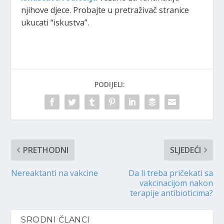
njihove djece. Probajte u pretraživač stranice
ukucati “iskustva”.
PODIJELI:
PRETHODNI
SLJEDEĆI
Nereaktanti na vakcine
Da li treba pričekati sa
vakcinacijom nakon
terapije antibioticima?
SRODNI ČLANCI