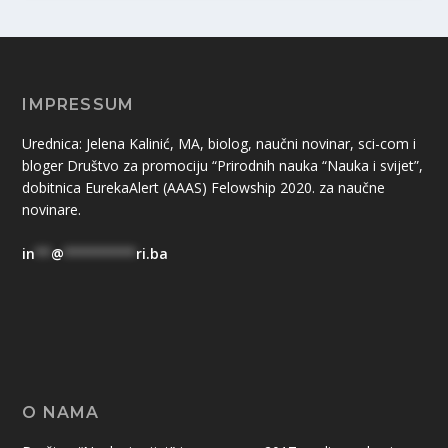
IMPRESSUM
Urednica: Jelena Kalinić, MA, biolog, naučni novinar, sci-com i
bloger Društvo za promociju “Prirodnih nauka “Nauka i svijet”,
dobitnica EurekaAlert (AAAS) Felowship 2020. za naučne
novinare.
in
**
@
*********
ri.ba
O NAMA