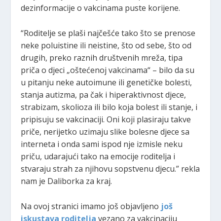
dezinformacije o vakcinama puste korijene.
“Roditelje se plaši najčešće tako što se prenose
neke poluistine ili neistine, što od sebe, što od
drugih, preko raznih društvenih mreža, tipa
priča o djeci „oštećenoj vakcinama“ – bilo da su
u pitanju neke autoimune ili genetičke bolesti,
stanja autizma, pa čak i hiperaktivnost djece,
strabizam, skolioza ili bilo koja bolest ili stanje, i
pripisuju se vakcinaciji. Oni koji plasiraju takve
priče, nerijetko uzimaju slike bolesne djece sa
interneta i onda sami ispod nje izmisle neku
priču, udarajući tako na emocije roditelja i
stvaraju strah za njihovu sopstvenu djecu.” rekla
nam je Daliborka za kraj.
Na ovoj stranici imamo još objavljeno
još
iskustava roditelja
vezano za vakcinaciju