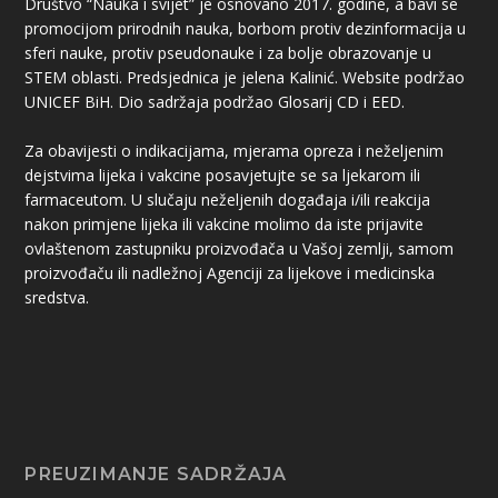
Društvo “Nauka i svijet” je osnovano 2017. godine, a bavi se
promocijom prirodnih nauka, borbom protiv dezinformacija u
sferi nauke, protiv pseudonauke i za bolje obrazovanje u
STEM oblasti. Predsjednica je jelena Kalinić. Website podržao
UNICEF BiH. Dio sadržaja podržao Glosarij CD i EED.
Za obavijesti o indikacijama, mjerama opreza i neželjenim
dejstvima lijeka i vakcine posavjetujte se sa ljekarom ili
farmaceutom. U slučaju neželjenih događaja i/ili reakcija
nakon primjene lijeka ili vakcine molimo da iste prijavite
ovlaštenom zastupniku proizvođača u Vašoj zemlji, samom
proizvođaču ili nadležnoj Agenciji za lijekove i medicinska
sredstva.
PREUZIMANJE SADRŽAJA