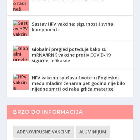
Sastav HPV vakcina: sigurnost i svrha
komponenti
Globalni pregled potvđuje kako su
mRNA/iRNK vakcine protiv COVID-19
sigurne i efikasne
HPV vakcina spašava živote: u Engleskoj
među mladim ženama pet godina nije bilo
nijedne smrti od raka grlića materice
BRZO DO INFORMACIJA
ADENOVIRUSNE VAKCINE
ALUMINIJUM