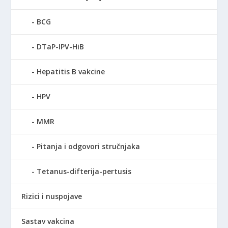
BCG
DTaP-IPV-HiB
Hepatitis B vakcine
HPV
MMR
Pitanja i odgovori stručnjaka
Tetanus-difterija-pertusis
Rizici i nuspojave
Sastav vakcina