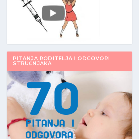
PITANJA RODITELJA I ODGOVORI
STRUČNJAKA