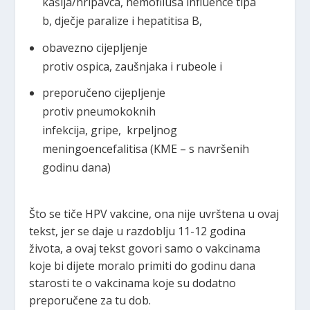
kašlja/hripavca, hemofilusa influence tipa
b, dječje paralize i hepatitisa B,
obavezno cijepljenje
protiv ospica, zaušnjaka i rubeole i
preporučeno cijepljenje
protiv pneumokoknih
infekcija, gripe, krpeljnog
meningoencefalitisa (KME – s navršenih
godinu dana)
Što se tiče HPV vakcine, ona nije uvrštena u ovaj
tekst, jer se daje u razdoblju 11-12 godina
života, a ovaj tekst govori samo o vakcinama
koje bi dijete moralo primiti do godinu dana
starosti te o vakcinama koje su dodatno
preporučene za tu dob.