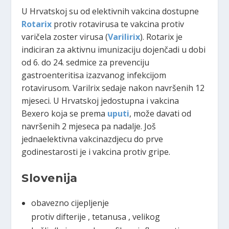
U Hrvatskoj su od elektivnih vakcina dostupne
Rotarix
protiv rotavirusa te vakcina protiv
varičela zoster virusa (
Varilirix
). Rotarix je
indiciran za aktivnu imunizaciju dojenčadi u dobi
od 6. do 24. sedmice za prevenciju
gastroenteritisa izazvanog infekcijom
rotavirusom. Varilrix sedaje nakon navršenih 12
mjeseci. U Hrvatskoj jedostupna i vakcina
Bexero koja se prema
uputi
, može davati od
navršenih 2 mjeseca pa nadalje. Još
jednaelektivna vakcinazdjecu do prve
godinestarosti je i vakcina protiv gripe.
Slovenija
obavezno cijepljenje
protiv difterije , tetanusa , velikog