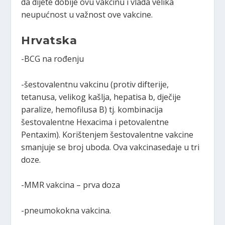
da dijete dobije ovu vakcinu i vlada velika
neupućnost u važnost ove vakcine.
Hrvatska
-BCG na rođenju
-šestovalentnu vakcinu (protiv difterije,
tetanusa, velikog kašlja, hepatisa b, dječije
paralize, hemofilusa B) tj. kombinacija
šestovalentne Hexacima i petovalentne
Pentaxim). Korištenjem šestovalentne vakcine
smanjuje se broj uboda. Ova vakcinasedaje u tri
doze.
-MMR vakcina – prva doza
-pneumokokna vakcina.