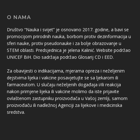
O NAMA
Društvo “Nauka i svijet” je osnovano 2017. godine, a bavi se
promocijom prirodnih nauka, borbom protiv dezinformacija u
sferi nauke, protiv pseudonauke i za bolje obrazovanje u
STEM oblasti. Predsjednica je jelena Kalinić. Website podržao
UNICEF BiH. Dio sadržaja podržao Glosarij CD i EED.
Za obavijesti o indikacijama, mjerama opreza i neželjenim
dejstvima lijeka i vakcine posavjetujte se sa ljekarom ili
farmaceutom. U slučaju neželjenih događaja i/ili reakcija
nakon primjene lijeka ili vakcine molimo da iste prijavite
ovlaštenom zastupniku proizvođača u Vašoj zemlji, samom
proizvođaču ili nadležnoj Agenciji za lijekove i medicinska
sredstva.