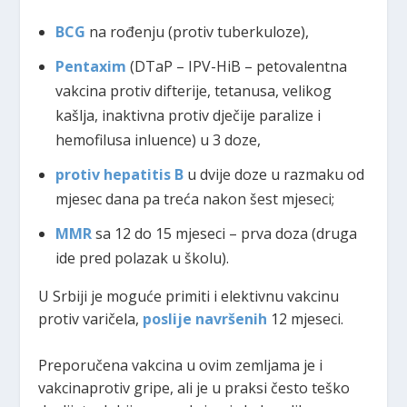
BCG
na rođenju (protiv tuberkuloze),
Pentaxim
(DTaP – IPV-HiB – petovalentna
vakcina protiv difterije, tetanusa, velikog
kašlja, inaktivna protiv dječije paralize i
hemofilusa inluence) u 3 doze,
protiv hepatitis B
u dvije doze u razmaku od
mjesec dana pa treća nakon šest mjeseci;
MMR
sa 12 do 15 mjeseci – prva doza (druga
ide pred polazak u školu).
U Srbiji je moguće primiti i elektivnu vakcinu
protiv varičela,
poslije navršenih
12 mjeseci.
Preporučena vakcina u ovim zemljama je i
vakcinaprotiv gripe, ali je u praksi često teško