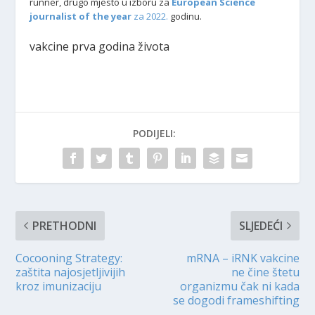
runner, drugo mjesto u izboru za
European Science
journalist of the year
za 2022.
godinu.
vakcine prva godina života
PODIJELI:
PRETHODNI
SLJEDEĆI
Cocooning Strategy:
mRNA – iRNK vakcine
zaštita najosjetljivijih
ne čine štetu
kroz imunizaciju
organizmu čak ni kada
se dogodi frameshifting