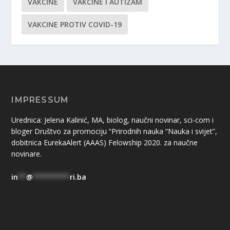
VAKCINE
VAKCINE I AUTIZAM
VAKCINE PROTIV COVID-19
IMPRESSUM
Urednica: Jelena Kalinić, MA, biolog, naučni novinar, sci-com i
bloger Društvo za promociju “Prirodnih nauka “Nauka i svijet”,
dobitnica EurekaAlert (AAAS) Felowship 2020. za naučne
novinare.
in
**
@
*********
ri.ba