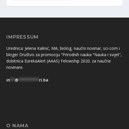
IMPRESSUM
Urednica: Jelena Kalinić, MA, biolog, naučni novinar, sci-com i
bloger Društvo za promociju “Prirodnih nauka “Nauka i svijet”,
dobitnica EurekaAlert (AAAS) Felowship 2020. za naučne
novinare.
in
**
@
*********
ri.ba
O NAMA