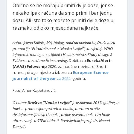
Obično se ne moraju primiti dvije doze, jer se
nekako ipak računa da smo primili bar jednu
dozu. Ali isto tako možete primiti dvije doze u
razmaku od oko mjesec dana najkraće.
Autor: Jelena Kalinić, MA, biolog, naučna novinarka, Društvo za
promociju “Prirodnih nauka “Nauka i svijet”,
posjeduje WHO
infodemic manager certifikat i Health metrics Study design &
Evidence based medicine trening.
Dobitnica
EurekaAlert
(AAAS) Felowship
2020. za naučne novinare. Short -
runner, drugo mjesto u izboru za
European Science
journalist of the year
za 2022.
godinu.
Foto: Amer Kapetanović.
O nama:
Društvo “Nauka i svijet”
je osnovano 2017. godine, a
bavi se promocijom prirodnih nauka, borbom protiv
dezinformacija u sferi nauke, protiv pseudonauke i za bolje
obrazovanje u STEM oblasti. Predsjednik je prof. dr. Nenad
Tanović
.