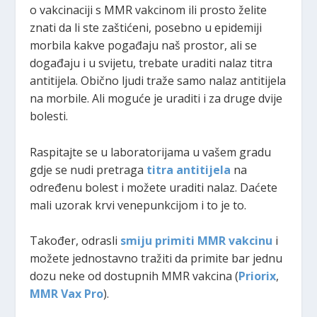
o vakcinaciji s MMR vakcinom ili prosto želite
znati da li ste zaštićeni, posebno u epidemiji
morbila kakve pogađaju naš prostor, ali se
događaju i u svijetu, trebate uraditi nalaz titra
antitijela. Obično ljudi traže samo nalaz antitijela
na morbile. Ali moguće je uraditi i za druge dvije
bolesti.
Raspitajte se u laboratorijama u vašem gradu
gdje se nudi pretraga
titra antitijela
na
određenu bolest i možete uraditi nalaz. Daćete
mali uzorak krvi venepunkcijom i to je to.
Također, odrasli
smiju primiti MMR vakcinu
i
možete jednostavno tražiti da primite bar jednu
dozu neke od dostupnih MMR vakcina (
Priorix
,
MMR Vax Pro
).