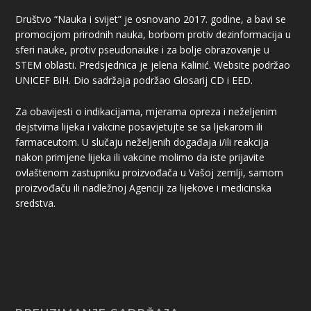
Društvo “Nauka i svijet” je osnovano 2017. godine, a bavi se
promocijom prirodnih nauka, borbom protiv dezinformacija u
sferi nauke, protiv pseudonauke i za bolje obrazovanje u
STEM oblasti. Predsjednica je jelena Kalinić. Website podržao
UNICEF BiH. Dio sadržaja podržao Glosarij CD i EED.
Za obavijesti o indikacijama, mjerama opreza i neželjenim
dejstvima lijeka i vakcine posavjetujte se sa ljekarom ili
farmaceutom. U slučaju neželjenih događaja i/ili reakcija
nakon primjene lijeka ili vakcine molimo da iste prijavite
ovlaštenom zastupniku proizvođača u Vašoj zemlji, samom
proizvođaču ili nadležnoj Agenciji za lijekove i medicinska
sredstva.