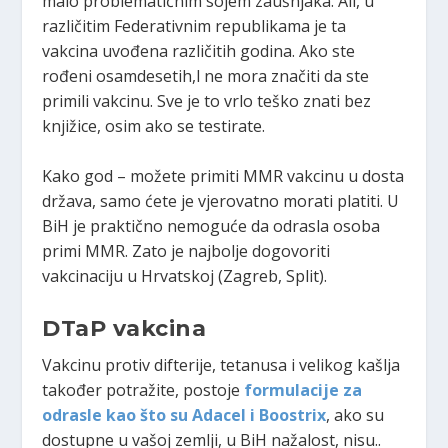
malo problematičnim sojem zaušnjaka. Ali, u
različitim Federativnim republikama je ta
vakcina uvođena različitih godina. Ako ste
rođeni osamdesetih,l ne mora značiti da ste
primili vakcinu. Sve je to vrlo teško znati bez
knjižice, osim ako se testirate.
Kako god – možete primiti MMR vakcinu u dosta
država, samo ćete je vjerovatno morati platiti. U
BiH je praktično nemoguće da odrasla osoba
primi MMR. Zato je najbolje dogovoriti
vakcinaciju u Hrvatskoj (Zagreb, Split).
DTaP vakcina
Vakcinu protiv difterije, tetanusa i velikog kašlja
također potražite, postoje
formulacije za
odrasle kao što su Adacel i Boostrix
, ako su
dostupne u vašoj zemlji, u BiH nažalost, nisu..